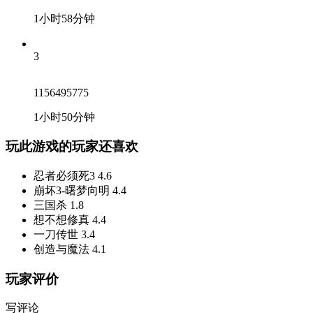
1小时58分钟
3
1156495775
1小时50分钟
玩此游戏的玩家还喜欢
忍者必须死3
4.6
崩坏3-曙梦向明
4.4
三国杀
1.8
想不想修真
4.4
一刀传世
3.4
创造与魔法
4.1
玩家评价
写评论