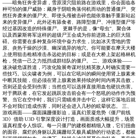
——暗角狂奔变异虐，雪原漠穴阻前路在游戏里，你会面临各
种可怕的僵尸威胁：藏身于阴暗角落伺机而动的普通僵尸、突
然狂奔袭来的僵尸犬、即使头颅被击碎也能依靠触手重新站起
来的变异僵尸，此外还有舔食者、路障型僵尸、冲撞型僵尸等
经过基因改造的特殊僵尸。 更棘手的是，像“母虫”、聚合体
以及西蒙斯将军这样的超级尸王会成为你前进路上的巨大阻
碍。你需要在多种复杂环境中奋力求生，比如冰天雪地的雪
原、炎热干燥的沙漠、幽深诡异的地穴。你可能要在摩天大楼
上使用狙击枪精准击杀远处的目标；或是在大桥上架起格林机
枪，凭借一己之力抵挡成群结队的僵尸。 二、游戏体验——
速决破危谋胜道，巧攻化险展奇谋对抗精英敌人时确实需要一
些技巧。以尖啸者为例，可以在它吼叫的瞬间使用肾上腺素来
中断其技能，但必须在肾上腺素效果持续的时间内将其击败，
否则还是会受到伤害；当然也可以选择直接用血包硬抗伤害。
对于腾跃者，在它发起跳跃攻击前会有一个怒吼的动作作为预
警。当它在空中时，我们只需瞄准并击中它，这样它落地后就
不会对我们造成伤害，同时还会进入几秒的眩晕状态。 三、
游戏画面——腐面蹒跚僵影迫，逼真幻景凝危势《僵尸前线
3D》借助 U3D 引擎深度设计打造，画面质感大幅提升，场景
逼真程度令人惊叹。每一只僵尸的建模都精细入微，它们扭曲
的面容、腐烂的身躯以及蹒跚却又极具威胁的行动姿态，都被