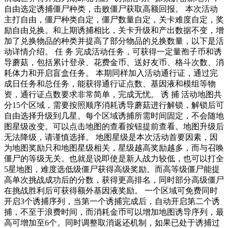
自由选定诱捕僵尸种类，击败僵尸获取高额回报。 本次活动
主打自由，僵尸种类自定，僵尸数量自定，关卡难度自定，奖
励自由兑换。和上期诱捕相比，关卡升级和产出数据不变，增
加了兑换物品的种类并提高了部分物品的兑换数量，以下是活
动详情介绍。 任 务 完成活动任务，可获得一定量孢子币和诱
导蘑菇，包括累计登录、花费金币、送好友币、格斗次数、消
耗体力和开启盲盒任务。 本期同样加入活动通行证，通过完
成日任务和总任务，能获得通行证点数、基因液和模组等物
资，通行证点数要求非常简单，完成无忧。 诱 捕 活动地图共
分15个区域，需要按照顺序消耗诱导蘑菇进行解锁，解锁后可
自由选择升级到几星。每个区域诱捕所需时间固定，不会随地
图星级改变。可以点击地图的查看按钮提前查看。地图升级后
无法降级，请谨慎选择。 地图星级是本次活动首要因素，因
为地图奖励只和地图星级相关，星级越高奖励越多，而与召唤
僵尸的等级无关。也就是说即使是新人战力较低，也可以打全
5星地图，难度选低级僵尸获得高级奖励。而高等级僵尸能提
高单次挑战成功后的分数，获得更高排名，同时部分高级僵尸
在挑战胜利后可获得额外基因液奖励。 一个区域可免费同时
开启3个诱捕序列，当第一个诱捕完成后，自动开启第二个诱
捕，不至于浪费时间，而消耗金币可以增加地图诱导序列，最
高可增加至6个。同时调整取消返还机制，如果已处于诱捕过