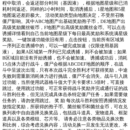
程中取消，会返还部分时间（基因液），根据地图星级和已消
耗时间返还。同样的2小时时间，取消诱捕后，1星地图和5星
地图返还差距极大。 活动奖励类型由地图决定，不受所召唤
僵尸影响。其中ABC地图产出基础奖励孢子币，DE地图产出
高级奖励菌丝银币，F地图产出高级奖励菌丝金币。可以点击
诱捕详情看到自己当前地图星级下每日最高奖励和系统满星级
奖励。 一键加速功能依旧有用，点击按钮，当前所有区域第
一序列正在诱捕中的，可以一键完成加速（仅限使用基因
液）。如果A区域第一序列已完成诱捕，则不会被加速；如果
B区域目前没有开始诱捕，也不会被加速。 诱捕成功后，消耗
15点体力进行战斗，僵尸会根据ABCDEF地图的顺序，在战
斗中呈波次出现，只有本次战斗完全胜利才可获得奖励，中途
失败则需重新消耗体力进行挑战，僵尸不会消失。战斗引入跳
过功能，当所使用武器格斗值大于关卡要求1.5倍时，可直接
跳过。使用跳过功能，可正常获得战斗奖励并完成通行证的战
斗胜利任务，但无法完成具体击杀特定僵尸任务，如果需要做
任务的，请勿使用跳过。 奖 励 每次战斗胜利按照诱捕情况发
放指定奖励，所获得的孢子币、菌丝银币和菌丝金币，可在兑
换列表中自由选择兑换奖品，包括战斗道具、宠物道具、框架
道具以及各类模组、芯片等。 请务必注意各类物品兑换次数
和比例，综合考虑兑换内容，活动兑换一旦发生无法更改。本