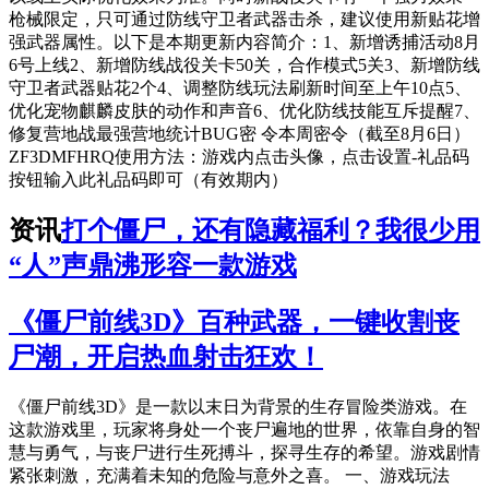
枪械限定，只可通过防线守卫者武器击杀，建议使用新贴花增
强武器属性。以下是本期更新内容简介：1、新增诱捕活动8月
6号上线2、新增防线战役关卡50关，合作模式5关3、新增防线
守卫者武器贴花2个4、调整防线玩法刷新时间至上午10点5、
优化宠物麒麟皮肤的动作和声音6、优化防线技能互斥提醒7、
修复营地战最强营地统计BUG密 令本周密令（截至8月6日）
ZF3DMFHRQ使用方法：游戏内点击头像，点击设置-礼品码
按钮输入此礼品码即可（有效期内）
资讯
打个僵尸，还有隐藏福利？我很少用
“人”声鼎沸形容一款游戏
《僵尸前线3D》百种武器，一键收割丧
尸潮，开启热血射击狂欢！
《僵尸前线3D》是一款以末日为背景的生存冒险类游戏。在
这款游戏里，玩家将身处一个丧尸遍地的世界，依靠自身的智
慧与勇气，与丧尸进行生死搏斗，探寻生存的希望。游戏剧情
紧张刺激，充满着未知的危险与意外之喜。 一、游戏玩法