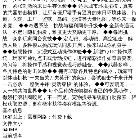
作，紧张刺激的末日生存体验◆◆ 还原城市环境拓模，真实
的武器射击模拟，让所有僵尸猎手有逼真的末日环境体验。街
道、医院、工厂、监狱、岛屿、沙漠等大量地图，等你来一探
究竟。 ◆◆奇遇系统，挑战与福利同步升级◆◆ 全新奇遇玩
法，不定时随机触发，难度更大奖励更丰厚。 ◆◆每周挑
战，众多玩家同台竞技◆◆ 定点靶、移动靶、高空狙击、解
救人质，多种模式挑战玩法同步开启，快来试试你的身手！
◆◆极限操作，沉浸式互动操作体验◆◆ 新增“QTE”操作系
统，玩家可通过点击或滑动按钮，进行精彩操作如背后突袭、
急闪等，将操作手感和视觉表现巧妙融合。 ◆◆武器多样，
各具特色的射击体验◆◆ 拥有37款各具特色的武器，玩家可
以体验机枪“一夫当关万夫莫开”的豪迈，尝试狙击“千米开外
一击必杀”，感受冲锋“灵活穿梭”的体验。 ◆◆可爱萌宠，一
人一狗共闯世界◆◆ 每个品种的宠物都有自己的专属动作，
撒娇打滚转圈咬尾，不一而足。宠物搜寻系统能自动探索，轻
松获取资源，更有概率获得稀有模组等资源。
基本信息
16岁以上；需要网络；付费下载
文件大小
640MB
当前版本