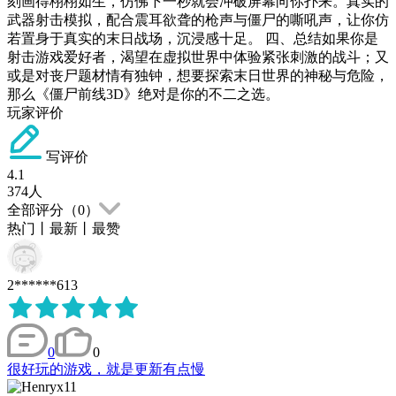
刻画得栩栩如生，仿佛下一秒就会冲破屏幕向你扑来。真实的
武器射击模拟，配合震耳欲聋的枪声与僵尸的嘶吼声，让你仿
若置身于真实的末日战场，沉浸感十足。 四、总结如果你是
射击游戏爱好者，渴望在虚拟世界中体验紧张刺激的战斗；又
或是对丧尸题材情有独钟，想要探索末日世界的神秘与危险，
那么《僵尸前线3D》绝对是你的不二之选。
玩家评价
写评价
4.1
374
人
全部评分（
0
）
热门
丨
最新
丨
最赞
2******613
0
0
很好玩的游戏，就是更新有点慢