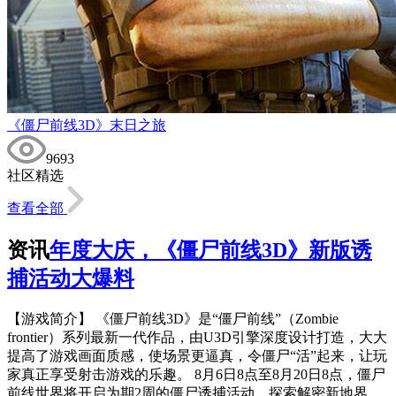
《僵尸前线3D》末日之旅
9693
社区精选
查看全部
资讯
年度大庆，《僵尸前线3D》新版诱
捕活动大爆料
【游戏简介】 《僵尸前线3D》是“僵尸前线”（Zombie
frontier）系列最新一代作品，由U3D引擎深度设计打造，大大
提高了游戏画面质感，使场景更逼真，令僵尸“活”起来，让玩
家真正享受射击游戏的乐趣。 8月6日8点至8月20日8点，僵尸
前线世界将开启为期2周的僵尸诱捕活动。探索解密新地界，