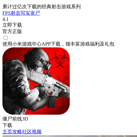
累计过亿次下载的经典射击游戏系列
FPS
射击
写实
丧尸
4.1
立即下载
官方正版
使用小米游戏中心APP
下载
，领丰富游戏
福利
及
礼包
僵尸前线3D
下载
主页
攻略
社区
视频