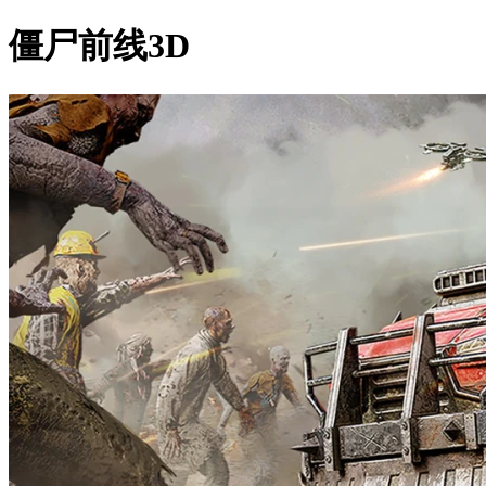
僵尸前线3D