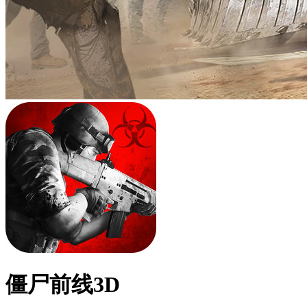
僵尸前线3D