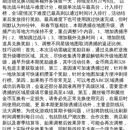
期活动兑换功能将额外多保留一天，持续至8月21号8点。 以
每次战斗时战斗难度计分，根据单次战斗最高分，计入排行
榜，全5星情况下难度已最高则以通过时间计入排行，活动结
束后发放排行奖励。最高难度下也可使用跳过快速完成，但时
间默认为99分钟。 和春节版相比，本期诱捕在地图升级、诱
捕产出等地方均保持不变，重点调整5个内容。1、增加诱捕序
列；2、增加跳过战斗；3、增加额外兑换时间；4、增加防线
道具兑换奖励；5、调整不同星级地图取消诱捕的返还比例。
技巧说明：首先，本次活动需确定奖励目标，通过兑换栏逆推
需升级哪些区域。其次，尽快收集诱导蘑菇解锁和升级地图星
级，越早升级本期奖励越多，其中活动任务、金币商店和328
礼包是主要获取途径。第三，基因液可加速诱捕过程，针对单
一地块加速可快速积攒某个奖励，针对全地图加速方便冲刺排
行榜。第四，如果孢子币非常充足，可以考虑ABC区域诱捕
成功后再取消，会返还部分基因液再用于高级区域，需要需求
诱捕的区域星级请尽量提高至4-5级。第五，菌丝银币和菌丝
金币互换有一定损失，请务必先正常兑换使用完后，在最后时
间使用此功能。更 新本期更新除诱捕活动外，主要是防线玩
法大调整。为优化游戏结算期卡顿问题，计划将防线玩法刷新
时间调整到每日10点，包括防线尸潮次数、合作次数、商店刷
新以及赛季结算等。如果调整后效果异常，可能会再次调整，
以线上实际优化效果为准。同时新战役关卡有一个强力效果-