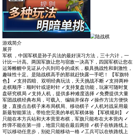
游戏简介
展开
军棋 ，中国军棋是孙子兵法的最好演习方法，三十六计，一
计比一计高。两国军旗让您与宿敌一决高下，四国军棋让您在
运筹帷幄中见证从小兵到司令的成长，极具挑战性和刺激性，
趣味性十足。是陆战棋高手的那就赶快露一手吧！ 【军旗特
色】 ✓支持四暗、双明经典玩法，天天挑战不断 ✓支持两种
走棋顺序：顺时针或逆时针 ✓支持复盘功能，玩家可随时复
盘研究棋局 ✓支持人机，提供多种难度选择 ✓免费提供大量
军团战棋经典布局，可载入、编辑并保存 ✓操作方法方便快
捷，直接点击棋子来布局棋局、移动棋子 ✓人机对战采用最
新最智能算法，带给您完美的单机军棋体验 【军棋规则】 ✓
只能在本方兵站和大本营里布棋，军旗只能布在大本营内 ✓
炸弹不能在第一排，地雷只能在最后两排 ✓棋子在铁路线上
可以移动任意步，别处只能移动一格 ✓工兵可以在铁路线上