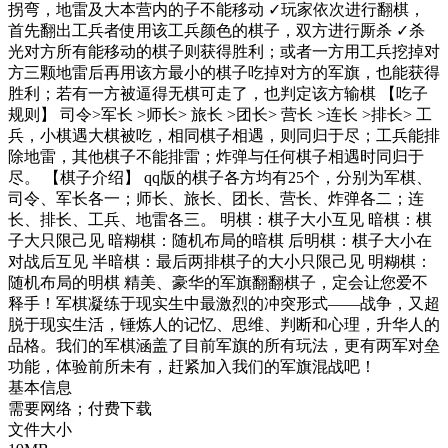
拐弯，地雷及大本营内的子不能移动 ✓玩家依次进行翻棋，
首先翻出工兵者使用该工兵颜色的棋子，双方进行厮杀 ✓杀
光对方所有能移动的棋子则获得胜利；或者一方用工兵挖掉对
方三颗地雷后再用该方最小的棋子吃掉对方的军旗，也能获得
胜利；若有一方被逼得无棋可走了，也判定该方输棋 【吃子
规则】 司令>军长 >师长> 旅长 >团长> 营长 >连长 >排长> 工
兵，小棋遇大棋被吃，相同棋子相遇，则同归于尽；工兵能排
除地雷，其他棋子不能排雷；炸弹与任何棋子相遇时同归于
尽。 【棋子介绍】 qq版的棋子各方均有25个，分别为军棋、
司令、军长各一；师长、旅长、团长、营长、炸弹各二；连
长、排长、工兵、地雷各三。 明棋：棋子大小互见 暗棋：棋
子大只限己见 暗糊棋：随机布局的暗棋 后明棋：棋子大小在
对战后互见 半暗棋：最后两排棋子的大小只限己见 明糊棋：
随机布局的明棋 精美、豪华的军旗翻翻棋子，定会让您爱不
释手！军棋凝练于现实生中最激烈的冲突形式——战争，又超
脱于现实生活，锤炼人的记忆、思维、判断和心理，升华人的
品格。我们的军棋涵盖了目前军旗的所有玩法，更有两军对垒
功能，体验前所未有，赶紧加入我们的军旗混战吧！
基本信息
需要网络；付费下载
文件大小