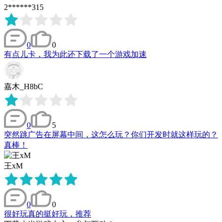
2******315
0
0
有点儿卡，我为此还下载了一个游戏加速
嘉木_H8bC
0
5
突然跳广告在屏幕中间，这怎么玩？你们开发时就这样玩的？
真棒！
王xM
0
0
很好玩真的挺好玩，推荐