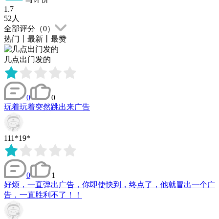
1.7
52
人
全部评分（
0
）
热门
丨
最新
丨
最赞
几点出门发的
0
0
玩着玩着突然跳出来广告
111*19*
0
1
好烦，一直弹出广告，你即使快到，终点了，他就冒出一个广
告，一直胜利不了！！