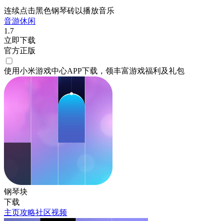
连续点击黑色钢琴砖以播放音乐
音游
休闲
1.7
立即下载
官方正版
使用小米游戏中心APP
下载
，领丰富游戏
福利
及
礼包
钢琴块
下载
主页
攻略
社区
视频