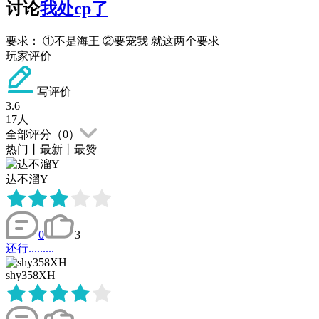
讨论
我处cp了
要求： ①不是海王 ②要宠我 就这两个要求
玩家评价
写评价
3.6
17
人
全部评分（
0
）
热门
丨
最新
丨
最赞
达不溜Y
0
3
还行.........
shy358XH