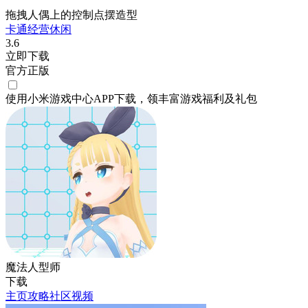
拖拽人偶上的控制点摆造型
卡通
经营
休闲
3.6
立即下载
官方正版
使用小米游戏中心APP
下载
，领丰富游戏
福利
及
礼包
魔法人型师
下载
主页
攻略
社区
视频