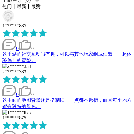
全部评分（
0
）
热门
丨
最新
丨
最赞
1******835
0
0
这手游的社交互动很有趣，可以与其他玩家组成仙盟，一起体
验修仙的冒险。
2******333
0
0
这里面的地图背景还是挺精细，一点都不敷衍，而且每个地方
都有独特的景色。
1******875