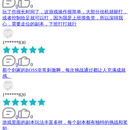
0
0
玩了也很长时间了，这游戏操作很简单，大部分挂机就能打，
或者控制给足就可以打，因为我是上班摸鱼党，所以深得我
心，需要走位的副本，下班打打就行
1******830
0
0
那个剑冢的BOSS非常刺激啊，每次挑战通过都让人充满成就
感。
1******820
0
0
游戏里面的副本玩法丰富多样，每个副本都有独特的挑战和奖
励。