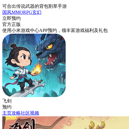
可合出传说武器的背包割草手游
国风
MMORPG
玄幻
立即预约
官方正版
使用小米游戏中心APP
预约
，领丰富游戏
福利
及
礼包
飞剑
预约
主页
攻略
社区
视频