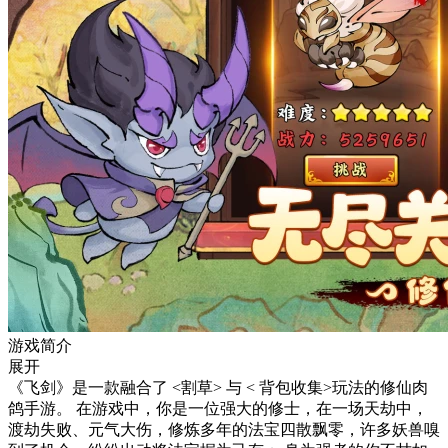
游戏简介
展开
《飞剑》是一款融合了 <割草> 与 < 背包收集>玩法的修仙肉
鸽手游。 在游戏中，你是一位强大的修士，在一场天劫中，
渡劫失败、元气大伤，修炼多年的法宝四散飘零，许多妖兽嗅