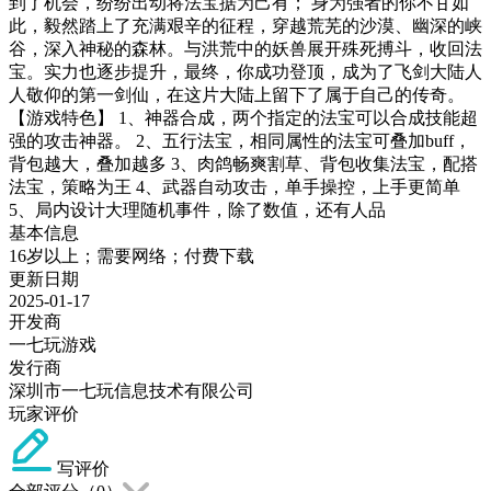
到了机会，纷纷出动将法宝据为己有； 身为强者的你不甘如
此，毅然踏上了充满艰辛的征程，穿越荒芜的沙漠、幽深的峡
谷，深入神秘的森林。与洪荒中的妖兽展开殊死搏斗，收回法
宝。实力也逐步提升，最终，你成功登顶，成为了飞剑大陆人
人敬仰的第一剑仙，在这片大陆上留下了属于自己的传奇。
【游戏特色】 1、神器合成，两个指定的法宝可以合成技能超
强的攻击神器。 2、五行法宝，相同属性的法宝可叠加buff，
背包越大，叠加越多 3、肉鸽畅爽割草、背包收集法宝，配搭
法宝，策略为王 4、武器自动攻击，单手操控，上手更简单
5、局内设计大理随机事件，除了数值，还有人品
基本信息
16岁以上；需要网络；付费下载
更新日期
2025-01-17
开发商
一七玩游戏
发行商
深圳市一七玩信息技术有限公司
玩家评价
写评价