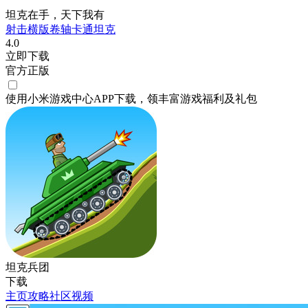
坦克在手，天下我有
射击
横版卷轴
卡通
坦克
4.0
立即下载
官方正版
使用小米游戏中心APP
下载
，领丰富游戏
福利
及
礼包
坦克兵团
下载
主页
攻略
社区
视频