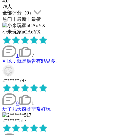
4.0
78
人
全部评分（
0
）
热门
丨
最新
丨
最赞
小米玩家uCAoYX
1
7
可以，就是廣告有點兒多。
2******797
0
1
玩了几天感觉非常好玩
2******517