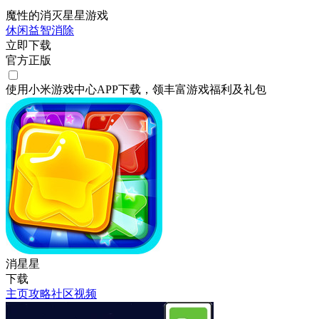
魔性的消灭星星游戏
休闲
益智
消除
立即下载
官方正版
使用小米游戏中心APP
下载
，领丰富游戏
福利
及
礼包
消星星
下载
主页
攻略
社区
视频