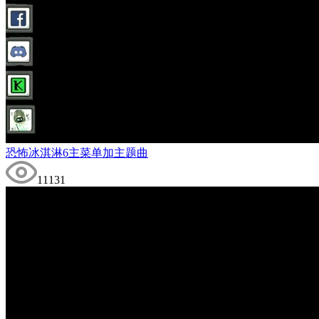
恐怖冰淇淋6主菜单加主题曲
11131