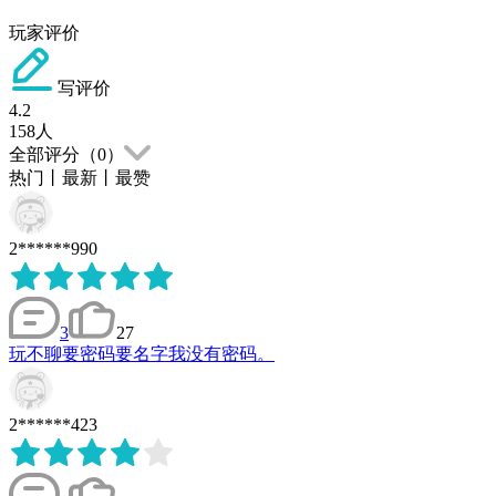
玩家评价
写评价
4.2
158
人
全部评分（
0
）
热门
丨
最新
丨
最赞
2******990
3
27
玩不聊要密码要名字我没有密码。
2******423