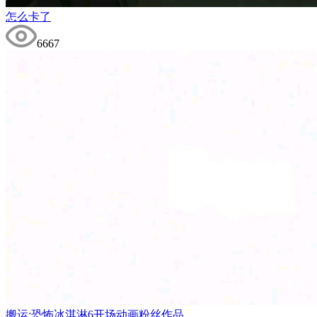
怎么卡了
6667
搬运:恐怖冰淇淋6开场动画粉丝作品