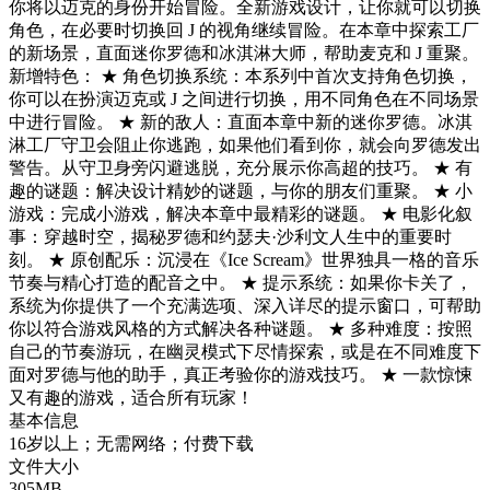
你将以迈克的身份开始冒险。全新游戏设计，让你就可以切换
角色，在必要时切换回 J 的视角继续冒险。在本章中探索工厂
的新场景，直面迷你罗德和冰淇淋大师，帮助麦克和 J 重聚。
新增特色： ★ 角色切换系统：本系列中首次支持角色切换，
你可以在扮演迈克或 J 之间进行切换，用不同角色在不同场景
中进行冒险。 ★ 新的敌人：直面本章中新的迷你罗德。冰淇
淋工厂守卫会阻止你逃跑，如果他们看到你，就会向罗德发出
警告。从守卫身旁闪避逃脱，充分展示你高超的技巧。 ★ 有
趣的谜题：解决设计精妙的谜题，与你的朋友们重聚。 ★ 小
游戏：完成小游戏，解决本章中最精彩的谜题。 ★ 电影化叙
事：穿越时空，揭秘罗德和约瑟夫·沙利文人生中的重要时
刻。 ★ 原创配乐：沉浸在《Ice Scream》世界独具一格的音乐
节奏与精心打造的配音之中。 ★ 提示系统：如果你卡关了，
系统为你提供了一个充满选项、深入详尽的提示窗口，可帮助
你以符合游戏风格的方式解决各种谜题。 ★ 多种难度：按照
自己的节奏游玩，在幽灵模式下尽情探索，或是在不同难度下
面对罗德与他的助手，真正考验你的游戏技巧。 ★ 一款惊悚
又有趣的游戏，适合所有玩家！
基本信息
16岁以上；无需网络；付费下载
文件大小
305MB