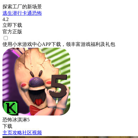
探索工厂的新场景
逃生
潜行
卡通
恐怖
4.2
立即下载
官方正版
使用小米游戏中心APP
下载
，领丰富游戏
福利
及
礼包
恐怖冰淇淋5
下载
主页
攻略
社区
视频