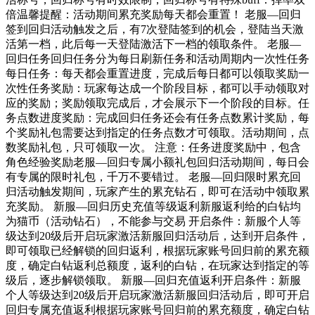
倍温馨提醒：活动期间累充奖励每天都会重置！ 老服—回归
签到回归活动触发之后，有7次登陆签到的机会，登陆当天激
活第一档，此后每一天登陆激活下一档的领取条件。 老服—
回归任务回归任务分为每日刷新任务和活动周期内一次性任务
每日任务：每天都会重置进度，完成后每日都可以领取奖励一
次性任务奖励：玩家每达成一个阶段目标，都可以手动领取对
应的奖励；奖励领取完成后，才会展示下一个阶段的目标。任
务点数进度奖励：完成回归任务还会有任务点数累计奖励，每
个奖励礼包需要达到指定的任务点数才可领取。活动期间，点
数奖励礼包，只可领取一次。 注意：任务进度奖励中，包含
角色经验奖励老服—回归专属小额礼包回归活动期间，每日会
有专属的限时礼包，千万不要错过。 老服—回归限时累充回
归活动触发期间，玩家产生的累充钻石，即可在活动中领取累
充奖励。 新服—回归历史充值等级返利新服返利给的白钻均
为猫币（活动钻石），不能参与交易 开启条件：新服个人等
级达到20级后开启玩家激活新服回归活动后，达到开启条件，
即可领取已经解锁的回归返利，根据玩家账号回归前的累充额
度，确定白钻返利总额度，返利的白钻，在玩家达到指定的等
级后，逐步解锁领取。 新服—回归充值返利开启条件：新服
个人等级达到20级后开启玩家激活新服回归活动后，即可开启
回归专属充值返利根据玩家账号回归前的累充额度，确定白钻