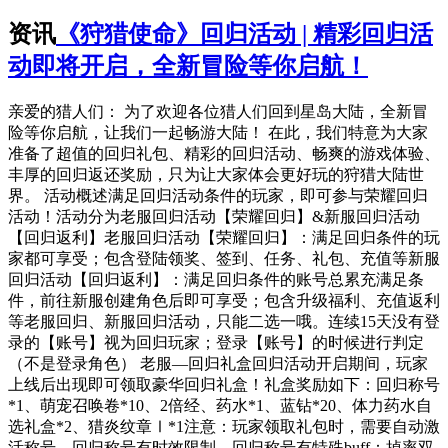
资讯
《狩猎使命》回归活动 | 精彩回归活
动即将开启，全新冒险等你启航！
亲爱的猎人们： 为了欢迎各位猎人们回到星岛大陆，全新冒
险等你启航，让我们一起畅游大陆！ 在此，我们特意为大家
准备了超值的回归礼包、精彩的回归活动、畅爽的游戏体验、
丰厚的回归返还奖励，只为让大家体会更好玩的狩猎大陆世
界。 活动概述满足回归活动条件的玩家，即可参与荣耀回归
活动！活动分为老服回归活动【荣耀回归】&新服回归活动
【回归返利】老服回归活动【荣耀回归】：满足回归条件的玩
家都可享受；包含登陆领奖、签到、任务、礼包、充值等新服
回归活动【回归返利】：满足回归条件的账号总累充满足条
件，前往新服创建角色后即可享受；包含升级福利、充值返利
等老服回归、新服回归活动，只能二选一哦。连续15天没有登
录的【账号】视为回归玩家；登录【账号】的时候进行判定
（不是登录角色） 老服—回归礼盒回归活动开启期间，玩家
上线后出现即可领取豪华回归礼盒！礼盒奖励如下：回归称号
*1、萌宠召唤卷*10、2倍经、药水*1、蓝钻*20、体力药水自
选礼盒*2、猎炎纹章Ⅰ*1注意：玩家领取礼包时，需要自动激
活称号，回归称号有时效限制，回归称号有特殊buff：掉率双