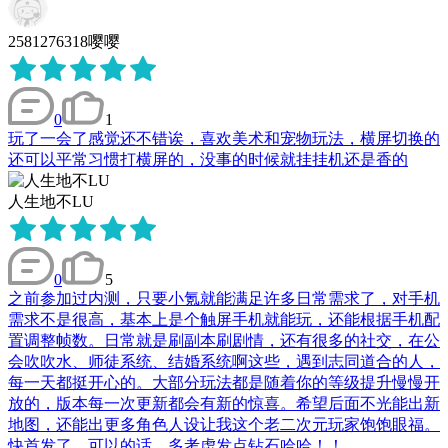
2581276318嘤嘤
0
1
玩了一会了感觉还不错诶，喜欢美术和宠物玩法，横屏切换的
还可以平常习惯打横屏的，没事的时候就挂挂机还是香的
人生地不LU
0
5
之前参加过内测，只要小氪就能满足许多日常需求了，对手机
需求不是很高，基本上是个触屏手机就能玩，还能根据手机配
置调整帧数。日常就是刷副本刷剧情，还有很多的社交，在公
会吹吹水、师徒系统、结婚系统啊这些，遇到志同道合的人，
每一天都挺开心的。大部分玩法都是随着你的等级提升慢慢开
放的，版本每一次更新都会有新的惊喜。希望后面不光能出新
地图，还能出更多角色人设让我这个老二次元玩家饱饱眼福。
快首发了，可以的话，多考虑发点钻石哈哈！！