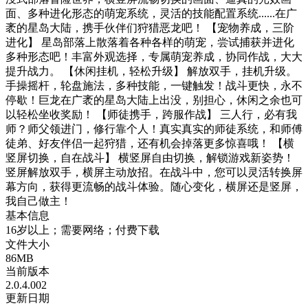
面、多种进化形态的萌宠系统，灵活的技能配置系统......在广
袤的星岛大陆，携手伙伴们狩猎恶龙吧！ 【宠物养成，三阶
进化】 星岛部落上散落着各种各样的萌宠，尝试捕获并进化
多种形态吧！丰富外观选择，专属萌宠养成，协同作战，大大
提升战力。 【休闲挂机，轻松升级】 解放双手，挂机升级。
手操摇杆，轮盘施法，多种技能，一键触发！战斗更快，永不
停歇！巨龙在广袤的星岛大陆上出没，别担心，休闲之余也可
以轻松坐收奖励！ 【师徒携手，跨服作战】 三人行，必有我
师？师父领进门，修行靠个人！真实真实的师徒系统，和师傅
徒弟、好友伴侣一起狩猎，还有机会掉落更多惊喜哦！ 【横
竖屏切换，自在战斗】 横竖屏自由切换，解锁游戏新姿势！
竖屏解放双手，横屏主动放招。在战斗中，您可以灵活转换屏
幕方向，获得更流畅的战斗体验。随心变化，横屏还是竖屏，
我自己做主！
基本信息
16岁以上；需要网络；付费下载
文件大小
86MB
当前版本
2.0.4.002
更新日期