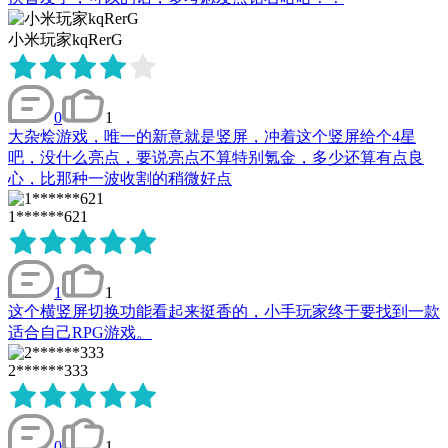
小米玩家kqRerG
0
1
大杂烩游戏，唯一的新意就是竖屏，冲着这个竖屏给个4星
吧，没什么亮点，要说亮点不算特别氪金，多少还算有点良
心，比那种一波收割的稍微好点
1******621
1
1
这个横竖屏切换功能看起来挺香的，小手玩家终于要找到一款
适合自己RPG游戏。
2******333
0
1