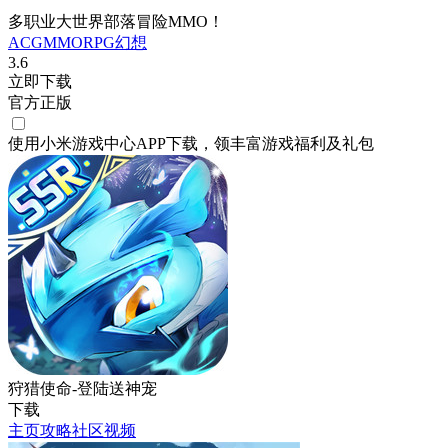
多职业大世界部落冒险MMO！
ACG
MMORPG
幻想
3.6
立即下载
官方正版
使用小米游戏中心APP
下载
，领丰富游戏
福利
及
礼包
狩猎使命-登陆送神宠
下载
主页
攻略
社区
视频