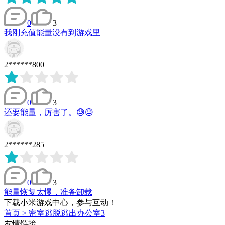
0
3
我刚充值能量没有到游戏里
2******800
0
3
还要能量，厉害了。😓😓
2******285
0
3
能量恢复太慢，准备卸载
下载小米游戏中心，参与互动！
首页
>
密室逃脱逃出办公室3
友情链接