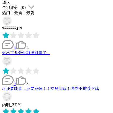
19
人
全部评分（
0
）
热门
丨
最新
丨
最赞
2******412
0
3
玩不了几分钟就没能量了。
0
3
玩还要能量，还要充钱！！立马卸载！强烈不推荐下载
内明_ZDYt