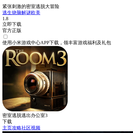
紧张刺激的密室逃脱大冒险
逃生
烧脑
解谜
欧美
1.8
立即下载
官方正版
使用小米游戏中心APP
下载
，领丰富游戏
福利
及
礼包
密室逃脱逃出办公室3
下载
主页
攻略
社区
视频