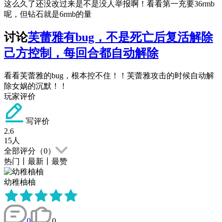
这么久了还没改过来是不是没人举报啊！看看第一充要36rmb
呢，但钻石就是6rmb的量
讨论
芙蕾雅有bug，不是死亡后复活解除
己方控制，每回合都自动解除
看看芙蕾雅的bug，根本控不住！！芙蕾雅攻击的时候自动解
除女娲的沉默！！
玩家评价
写评价
2.6
15
人
全部评分（
0
）
热门
丨
最新
丨
最赞
幼稚柚柚
0
0