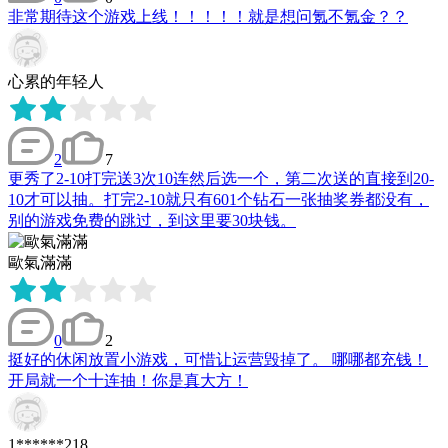
非常期待这个游戏上线！！！！！就是想问氪不氪金？？
心累的年轻人
2
7
更秀了2-10打完送3次10连然后选一个，第二次送的直接到20-
10才可以抽。打完2-10就只有601个钻石一张抽奖券都没有，
别的游戏免费的跳过，到这里要30块钱。
歐氣滿滿
0
2
挺好的休闲放置小游戏，可惜让运营毁掉了。 哪哪都充钱！
开局就一个十连抽！你是真大方！
1******218