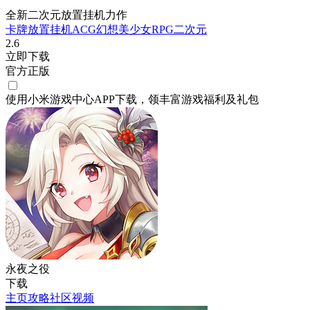
全新二次元放置挂机力作
卡牌
放置挂机
ACG
幻想
美少女
RPG
二次元
2.6
立即下载
官方正版
使用小米游戏中心APP
下载
，领丰富游戏
福利
及
礼包
永夜之役
下载
主页
攻略
社区
视频