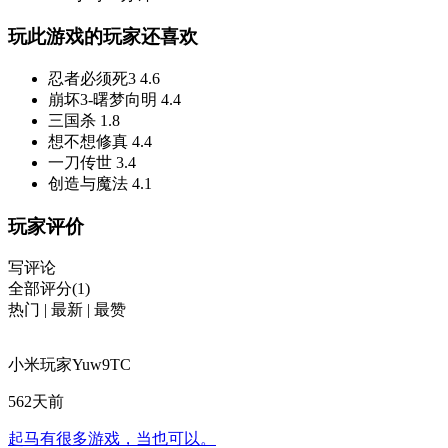
玩此游戏的玩家还喜欢
忍者必须死3
4.6
崩坏3-曙梦向明
4.4
三国杀
1.8
想不想修真
4.4
一刀传世
3.4
创造与魔法
4.1
玩家评价
写评论
全部评分(1)
热门
|
最新
|
最赞
小米玩家Yuw9TC
562天前
起马有很多游戏，当也可以。