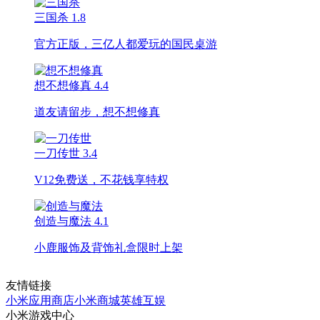
三国杀
1.8
官方正版，三亿人都爱玩的国民桌游
想不想修真
4.4
道友请留步，想不想修真
一刀传世
3.4
V12免费送，不花钱享特权
创造与魔法
4.1
小鹿服饰及背饰礼盒限时上架
友情链接
小米应用商店
小米商城
英雄互娱
小米游戏中心