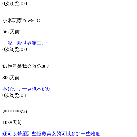
0次浏览
0
0
小米玩家Yuw9TC
562天前
一般一般世界第三。′
0次浏览
0
0
逃跑号是我会救你007
806天前
不好玩，一点也不好玩
0次浏览
0
1
2******520
1038天前
还可以希望那些拯救美女的可以多加一些难度。