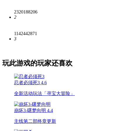
2320188206
2
1142442871
3
玩此游戏的玩家还喜欢
忍者必须死3
4.6
全新活动玩法「寻宝大冒险」
崩坏3-曙梦向明
4.4
主线第二部终章更新