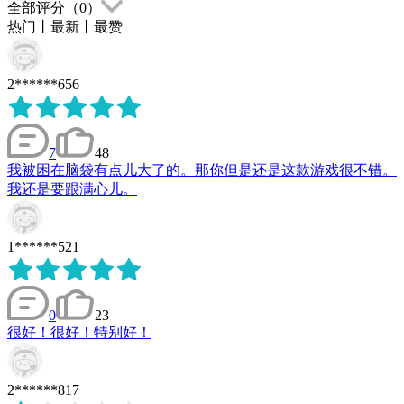
全部评分（
0
）
热门
丨
最新
丨
最赞
2******656
7
48
我被困在脑袋有点儿大了的。那你但是还是这款游戏很不错。
我还是要跟满心儿。
1******521
0
23
很好！很好！特别好！
2******817