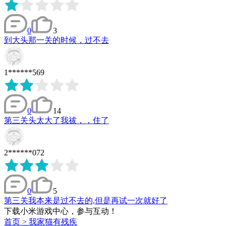
0
3
到大头那一关的时候，过不去
1******569
0
14
第三关头太大了我祓，，住了
2******072
0
5
第三关我本来是过不去的,但是再试一次就好了
下载小米游戏中心，参与互动！
首页
>
我家猫有残疾