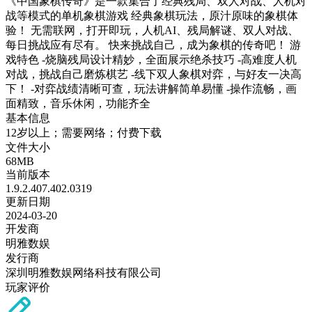
《中国象棋传奇》是一款集合了经典残局、双人对战、人机对
战等模式的单机象棋游戏 经典象棋玩法，原汁原味的象棋体
验！ 无需联网，打开即玩，人机AI、残局解谜、双人对战、
每日挑战应有尽有。 快来挑战自己，成为象棋的传奇吧！ 游
戏特色 -烧脑残局设计精妙，全面展示绝杀技巧 -高难度人机
对战，挑战自己磨炼棋艺 -线下双人象棋对弈，与好友一决高
下！ -对弈战绩清晰可查，玩法讲解简单易懂 -操作流畅，画
面精致，音乐休闲，功能齐全
基本信息
12岁以上；需要网络；付费下载
文件大小
68MB
当前版本
1.9.2.407.402.0319
更新日期
2024-03-20
开发商
明雅数娱
发行商
深圳明雅数娱网络科技有限公司
玩家评价