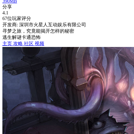
390MB
分享
4.1
67位玩家评分
开发商: 深圳市火星人互动娱乐有限公司
寻梦之旅，究竟能揭开怎样的秘密
逃生
解谜
卡通
恐怖
主页
攻略
社区
视频