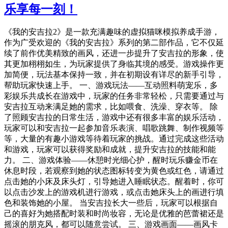
乐享每一刻！
《我的安吉拉2》是一款充满趣味的虚拟猫咪模拟养成手游，
作为广受欢迎的《我的安吉拉》系列的第二部作品，它不仅延
续了前作优美精致的画风，还进一步提升了安吉拉的形象，使
其更加栩栩如生，为玩家提供了身临其境的感受。游戏操作更
加简便，玩法基本保持一致，并在初期设有详尽的新手引导，
帮助玩家快速上手。 一、游戏玩法——互动照料萌宠乐，多
彩娱乐共成长在游戏中，玩家的任务非常轻松，只需要通过与
安吉拉互动来满足她的需求，比如喂食、洗澡、穿衣等。 除
了照顾安吉拉的日常生活，游戏中还有很多丰富的娱乐活动，
玩家可以和安吉拉一起参加音乐表演、唱歌跳舞、制作视频等
等，大量的有趣小游戏等待着玩家的挑战。通过完成这些活动
和游戏，玩家可以获得奖励和成就，提升安吉拉的技能和能
力。 二、游戏体验——休憩时光细心护，醒时玩乐赚金币在
休息时段，若观察到她的状态图标转变为黄色或红色，请通过
点击她的小床及床头灯，引导她进入睡眠状态。醒着时，你可
以点击沙发上的游戏机进行游戏，或点击她床头上的画进行填
色和装饰她的小屋。 当安吉拉长大一些后，玩家可以根据自
己的喜好为她搭配时装和时尚妆容，无论是优雅的芭蕾裙还是
摇滚的朋克风，都可以随意尝试。 三、游戏画面——画风卡