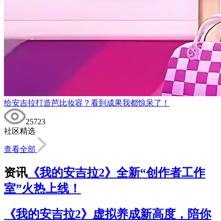
给安吉拉打造芭比妆容？看到成果我都惊呆了！
25723
社区精选
查看全部
资讯
《我的安吉拉2》全新“创作者工作
室”火热上线！
《我的安吉拉2》虚拟养成新高度，陪你