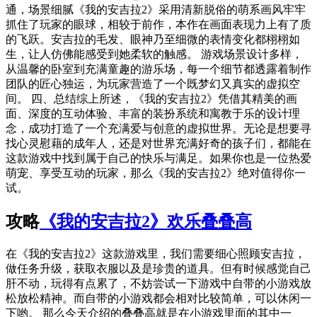
通，场景细腻《我的安吉拉2》采用清新脱俗的萌系画风牢牢
抓住了玩家的眼球，相较于前作，本作在画面表现力上有了质
的飞跃。安吉拉的毛发、眼神乃至细微的表情变化都栩栩如
生，让人仿佛能感受到她柔软的触感。 游戏场景设计多样，
从温馨的卧室到充满童趣的游乐场，每一个细节都透露着制作
团队的匠心独运，为玩家营造了一个既梦幻又真实的虚拟空
间。 四、总结综上所述，《我的安吉拉2》凭借其精美的画
面、深度的互动体验、丰富的装扮系统和寓教于乐的设计理
念，成功打造了一个充满爱与创意的虚拟世界。无论是想要寻
找心灵慰藉的成年人，还是对世界充满好奇的孩子们，都能在
这款游戏中找到属于自己的快乐与满足。如果你也是一位热爱
萌宠、享受互动的玩家，那么《我的安吉拉2》绝对值得你一
试。
攻略
《我的安吉拉2》欢乐叠叠高
在《我的安吉拉2》这款游戏里，我们需要细心照顾安吉拉，
做任务升级，获取衣服以及是珍贵的道具。但有时候感觉自己
肝不动，玩得有点累了，不妨尝试一下游戏中自带的小游戏放
松放松精神。而自带的小游戏都会相对比较简单，可以休闲一
下哟。 那么今天介绍的叠叠高就是在小游戏里面的其中一