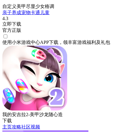
自定义美甲尽显少女格调
亲子
养成
宠物
卡通
儿童
4.3
立即下载
官方正版
使用小米游戏中心APP
下载
，领丰富游戏
福利
及
礼包
我的安吉拉2-美甲沙龙随心造
下载
主页
攻略
社区
视频