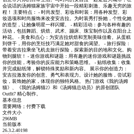
会说话的汤姆猫家族宇宙中开始一段精彩刺激、乐趣无穷的旅
程！ 主要特点： - 时尚发型、彩妆和时装：用各种发型、彩
妆选项和时尚服饰来改变安吉拉。为时装秀打扮她，个性化她
的造型，让她像明星一样闪耀。 - 精彩活动：参与各种有趣的
活动，包括舞蹈、烘焙、武术、蹦床、珠宝制作以及在阳台上
种花。 - 美食和点心：为安吉拉烘焙和烹制美味佳肴。从蛋糕
到饼干，用你的烹饪技巧满足她对甜食的渴望。 - 旅行探险：
带着安吉拉乘坐飞机去旅行探险，探索新的目的地和文化。购
物到腿软！ - 迷你游戏和谜题：用有趣的迷你游戏和谜题挑战
你的技能，考验你的反应能力和策略思维。 - 贴纸收集：收集
并完成贴纸簿，解锁特殊奖励和新内容。 展示你的创造力：
安吉拉激发你的创意、勇气和表现力。设计她的服饰，尝试彩
妆，装饰她的家，体现你的独特风格。 热门游戏《我的汤姆
猫》、《我的汤姆猫2》和《汤姆猫总动员》的原创团队
Outfit7 精心制作。
基本信息
需要网络；付费下载
文件大小
296MB
当前版本
26.3.2.40198