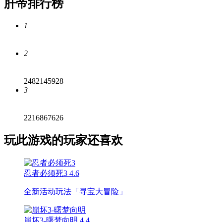
肝帝排行榜
1
2
2482145928
3
2216867626
玩此游戏的玩家还喜欢
忍者必须死3
4.6
全新活动玩法「寻宝大冒险」
崩坏3-曙梦向明
4.4