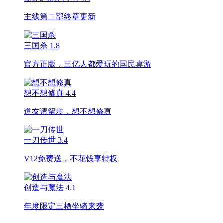
主线第二部终章更新
三国杀
1.8
官方正版，三亿人都爱玩的国民桌游
想不想修真
4.4
道友请留步，想不想修真
一刀传世
3.4
V12免费送，不花钱享特权
创造与魔法
4.1
年度限定三栖坐骑来袭