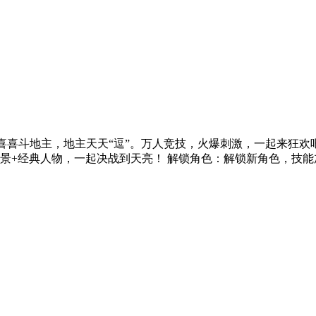
喜喜斗地主，地主天天“逗”。万人竞技，火爆刺激，一起来狂欢吧
景+经典人物，一起决战到天亮！ 解锁角色：解锁新角色，技能加