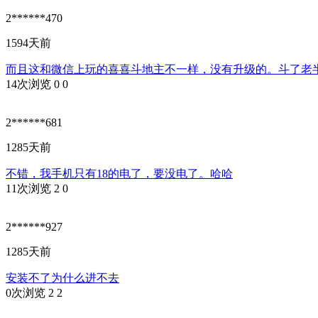
2******470
1594天前
而且这和微信上玩的喜喜斗地主不一样，没有升级的。斗了老
14次浏览
0
0
2******681
1285天前
不错，我手机只有18的电了，要没电了。哈哈
11次浏览
2
0
2******927
1285天前
安装不了为什么进不去
0次浏览
2
2