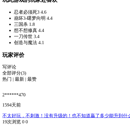
忍者必须死3
4.6
崩坏3-曙梦向明
4.4
三国杀
1.8
想不想修真
4.4
一刀传世
3.4
创造与魔法
4.1
玩家评价
写评论
全部评分(3)
热门
|
最新
|
最赞
2******470
1594天前
不太好玩，不刺激！没有升级的！也不知道贏了多少能升到什
19次浏览
0
0