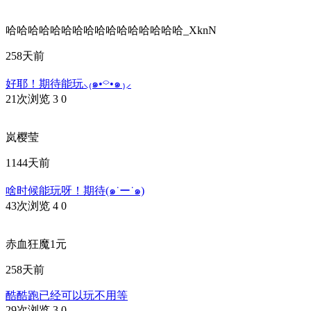
哈哈哈哈哈哈哈哈哈哈哈哈哈哈哈哈_XknN
258天前
好耶！期待能玩⸜₍๑•⌔•๑ ₎⸝
21次浏览
3
0
岚樱莹
1144天前
啥时候能玩呀！期待(๑˙ー˙๑)
43次浏览
4
0
赤血狂魔1元
258天前
酷酷跑已经可以玩不用等
29次浏览
3
0