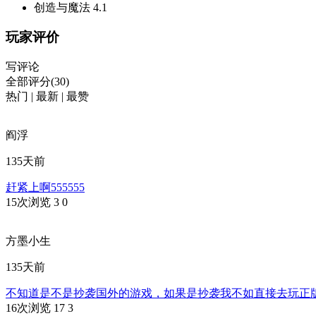
创造与魔法
4.1
玩家评价
写评论
全部评分(30)
热门
|
最新
|
最赞
阎浮
135天前
赶紧上啊555555
15次浏览
3
0
方墨小生
135天前
不知道是不是抄袭国外的游戏，如果是抄袭我不如直接去玩正
16次浏览
17
3