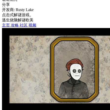
分享
开发商: Rusty Lake
点击式解谜游戏。
逃生
烧脑
解谜
欧美
主页
攻略
社区
视频