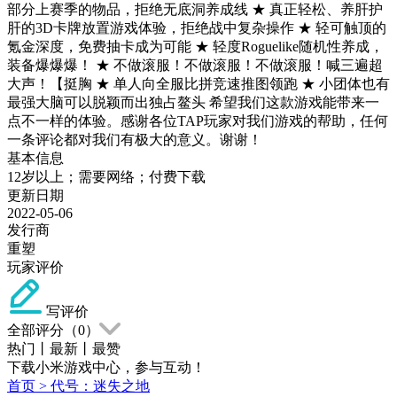
部分上赛季的物品，拒绝无底洞养成线 ★ 真正轻松、养肝护
肝的3D卡牌放置游戏体验，拒绝战中复杂操作 ★ 轻可触顶的
氪金深度，免费抽卡成为可能 ★ 轻度Roguelike随机性养成，
装备爆爆爆！ ★ 不做滚服！不做滚服！不做滚服！喊三遍超
大声！【挺胸 ★ 单人向全服比拼竞速推图领跑 ★ 小团体也有
最强大脑可以脱颖而出独占鳌头 希望我们这款游戏能带来一
点不一样的体验。感谢各位TAP玩家对我们游戏的帮助，任何
一条评论都对我们有极大的意义。谢谢！
基本信息
12岁以上；需要网络；付费下载
更新日期
2022-05-06
发行商
重塑
玩家评价
写评价
全部评分（
0
）
热门
丨
最新
丨
最赞
下载小米游戏中心，参与互动！
首页
>
代号：迷失之地