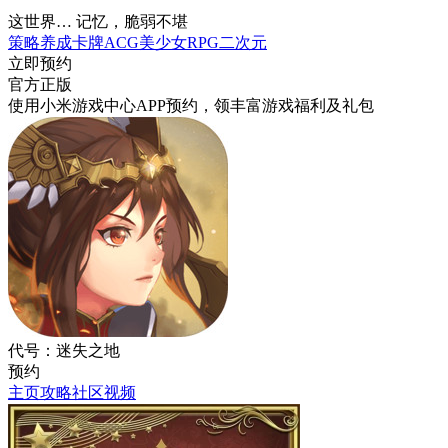
这世界… 记忆，脆弱不堪
策略
养成
卡牌
ACG
美少女
RPG
二次元
立即预约
官方正版
使用小米游戏中心APP
预约
，领丰富游戏
福利
及
礼包
代号：迷失之地
预约
主页
攻略
社区
视频