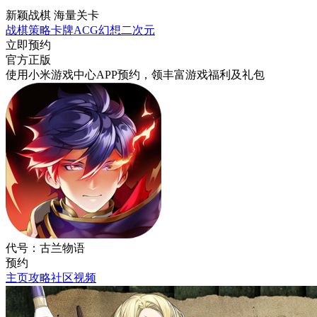
新颖战棋 海量关卡
战棋
策略
卡牌
ACG
幻想
二次元
立即预约
官方正版
使用小米游戏中心APP
预约
，领丰富游戏
福利
及
礼包
代号：古兰物语
预约
主页
攻略
社区
视频