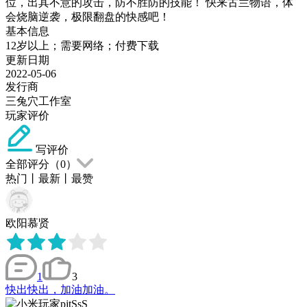
位，出其不意的攻击，防不胜防的技能！ 快来古兰物语，体
会烧脑逆袭，极限翻盘的快感吧！
基本信息
12岁以上；需要网络；付费下载
更新日期
2022-05-06
发行商
三兔穴工作室
玩家评价
写评价
全部评分（
0
）
热门
丨
最新
丨
最赞
欧阳慕贤
1
3
快出快出，加油加油。