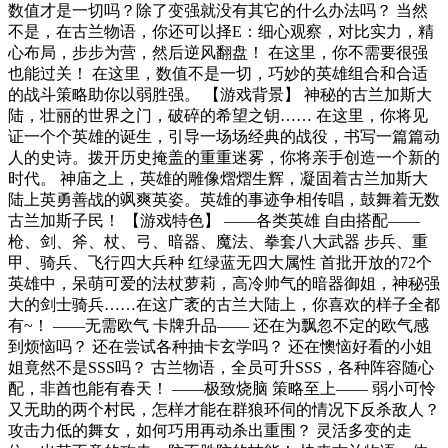
数值才是一切吗？除了变强就没有其它的什么办法吗？ 当然
不是，在古兰物语，你还可以择E：细心观察，对比实力，精
心布局，步步为营，然后逆风翻盘！ 在这里，你不需要很强
也能过关！ 在这里，数值不是一切，巧妙的英雄组合和合适
的战斗策略助你以弱胜强。 【游戏背景】 神秘的古兰加斯大
陆，壮丽的世界之门，破碎的希望之钥…… 在这里，你将见
证一个个英雄的诞生，引导一场场经典的战役，书写一篇篇动
人的史诗。拨开历史掩盖的重重迷雾，你将亲手创造一个新的
时代。 神庙之上，英雄的雕像熠熠生辉，凝固着古兰加斯大
陆上英勇善战的飒爽英姿。英雄的事迹争相传唱，鼓舞着无数
古兰加斯子民！ 【游戏特色】 ——各类英雄 自由搭配——
枪、剑、斧、杖、弓、暗器、魔法、拳套八大武器 步兵、重
甲、骑兵、飞行四大兵种 红绿蓝无四大属性 首批开放的72个
英雄中，呆萌可爱的法杖萝莉，高冷帅气的暗器御姐，神秘强
大的剑士骑兵……在这广袤的古兰大陆上，你喜欢的样子全都
有~！ ——无需欧气 卡牌升品—— 还在为飘忽不定的欧气感
到烦恼吗？ 还在尝试各种抽卡玄学吗？ 还在懊恼好看的小姐
姐竟然不是SSS吗？ 古兰物语，全员可升SSS，各种阵容随心
配，非酋也能有春天！ ——极致烧脑 策略至上—— 弱小可怜
又无助的两个村民，怎样才能在群狼环伺的情况下反杀敌人？
攻击力低的舞女，如何巧用再动杀出重围？ 灵活多变的走