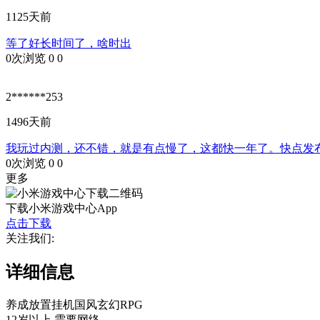
1125天前
等了好长时间了，啥时出
0次浏览
0
0
2******253
1496天前
我玩过内测，还不错，就是有点慢了，这都快一年了。快点发
0次浏览
0
0
更多
下载小米游戏中心App
点击下载
关注我们:
详细信息
养成
放置挂机
国风
玄幻
RPG
12岁以上
需要网络