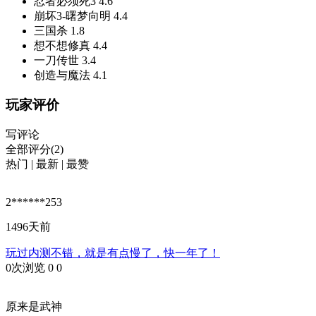
忍者必须死3
4.6
崩坏3-曙梦向明
4.4
三国杀
1.8
想不想修真
4.4
一刀传世
3.4
创造与魔法
4.1
玩家评价
写评论
全部评分(2)
热门
|
最新
|
最赞
2******253
1496天前
玩过内测不错，就是有点慢了，快一年了！
0次浏览
0
0
原来是武神