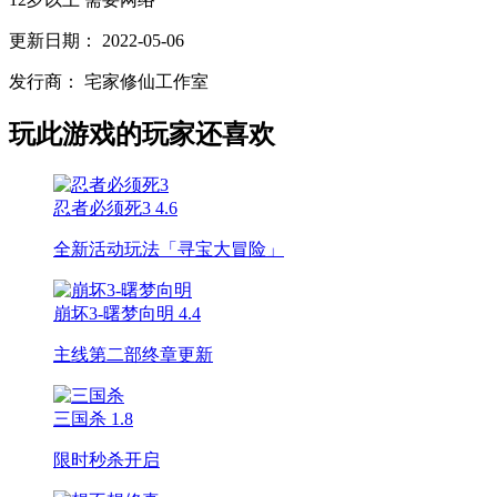
更新日期：
2022-05-06
发行商：
宅家修仙工作室
玩此游戏的玩家还喜欢
忍者必须死3
4.6
全新活动玩法「寻宝大冒险」
崩坏3-曙梦向明
4.4
主线第二部终章更新
三国杀
1.8
限时秒杀开启