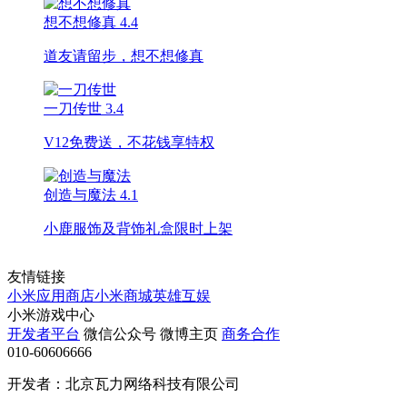
想不想修真
4.4
道友请留步，想不想修真
一刀传世
3.4
V12免费送，不花钱享特权
创造与魔法
4.1
小鹿服饰及背饰礼盒限时上架
友情链接
小米应用商店
小米商城
英雄互娱
小米游戏中心
开发者平台
微信公众号
微博主页
商务合作
010-60606666
开发者：北京瓦力网络科技有限公司