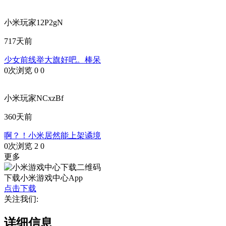
小米玩家12P2gN
717天前
少女前线举大旗好吧。棒呆
0次浏览
0
0
小米玩家NCxzBf
360天前
啊？！小米居然能上架谲境
0次浏览
2
0
更多
下载小米游戏中心App
点击下载
关注我们:
详细信息