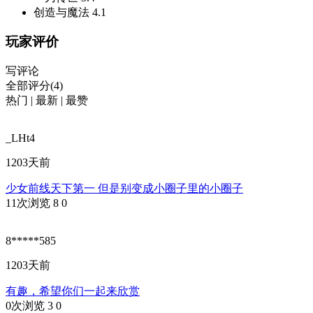
创造与魔法
4.1
玩家评价
写评论
全部评分(4)
热门
|
最新
|
最赞
_LHt4
1203天前
少女前线天下第一 但是别变成小圈子里的小圈子
11次浏览
8
0
8*****585
1203天前
有趣，希望你们一起来欣赏
0次浏览
3
0