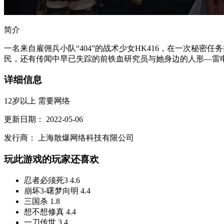
简介
一名来自雇佣兵小队“404”的战术少女HK416，在一次秘
民，还有传闻中早已失踪的前铁血研究员与她身边的人形—雷电，以
详细信息
12岁以上
需要网络
更新日期：
2022-05-06
发行商：
上海散爆网络科技有限公司
玩此游戏的玩家还喜欢
忍者必须死3
4.6
崩坏3-曙梦向明
4.4
三国杀
1.8
想不想修真
4.4
一刀传世
3.4