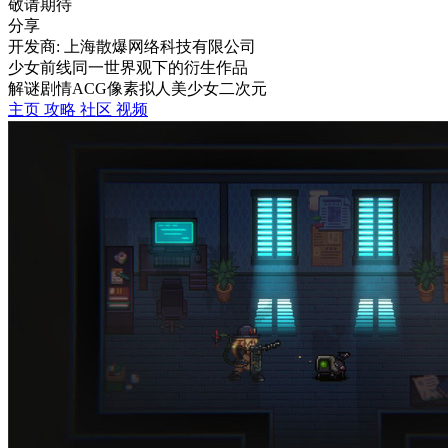
敬请期待
分享
开发商: 上海散爆网络科技有限公司
少女前线同一世界观下的衍生作品
解谜
剧情
ACG
像素
拟人
美少女
二次元
主页
攻略
社区
视频