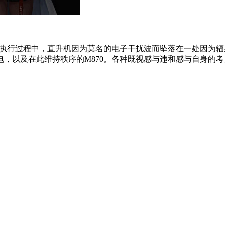
密任务执行过程中，直升机因为莫名的电子干扰波而坠落在一处因
及在此维持秩序的M870。各种既视感与违和感与自身的考量让H