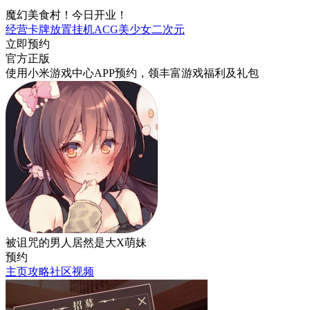
魔幻美食村！今日开业！
经营
卡牌
放置挂机
ACG
美少女
二次元
立即预约
官方正版
使用小米游戏中心APP
预约
，领丰富游戏
福利
及
礼包
被诅咒的男人居然是大X萌妹
预约
主页
攻略
社区
视频