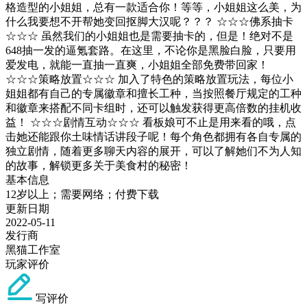
格造型的小姐姐，总有一款适合你！等等，小姐姐这么美，为
什么我要想不开帮她变回抠脚大汉呢？？？ ☆☆☆佛系抽卡
☆☆☆ 虽然我们的小姐姐也是需要抽卡的，但是！绝对不是
648抽一发的逼氪套路。在这里，不论你是黑脸白脸，只要用
爱发电，就能一直抽一直爽，小姐姐全部免费带回家！
☆☆☆策略放置☆☆☆ 加入了特色的策略放置玩法，每位小
姐姐都有自己的专属徽章和擅长工种，当按照餐厅规定的工种
和徽章来搭配不同卡组时，还可以触发获得更高倍数的挂机收
益！ ☆☆☆剧情互动☆☆☆ 看板娘可不止是用来看的哦，点
击她还能跟你土味情话讲段子呢！每个角色都拥有各自专属的
独立剧情，随着更多聊天内容的展开，可以了解她们不为人知
的故事，解锁更多关于美食村的秘密！
基本信息
12岁以上；需要网络；付费下载
更新日期
2022-05-11
发行商
黑猫工作室
玩家评价
写评价