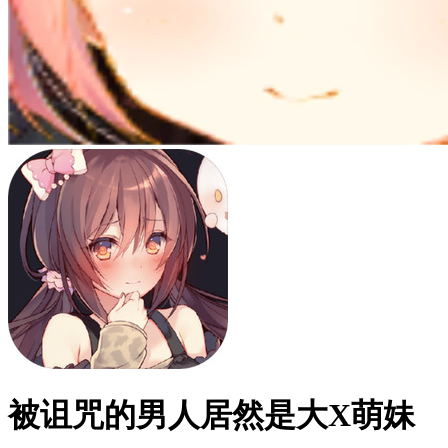
被诅咒的男人居然是大X萌妹