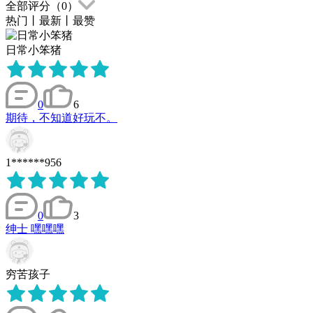
全部评分（
0
）
热门
丨
最新
丨
最赞
日常小笨猪
0
6
期待，不知道好玩不。
1******956
0
3
绅士 嘿嘿嘿
穷苦孩子