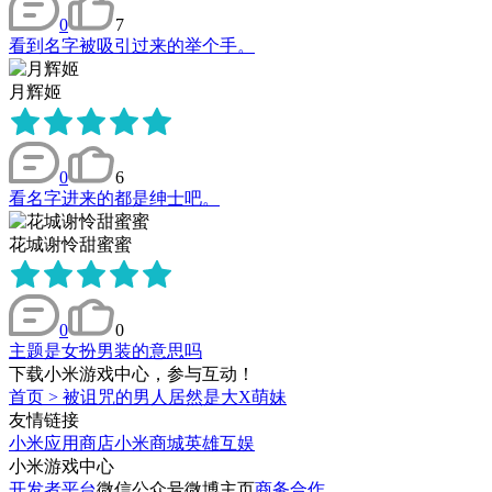
0
7
看到名字被吸引过来的举个手。
月辉姬
0
6
看名字进来的都是绅士吧。
花城谢怜甜蜜蜜
0
0
主题是女扮男装的意思吗
下载小米游戏中心，参与互动！
首页
>
被诅咒的男人居然是大X萌妹
友情链接
小米应用商店
小米商城
英雄互娱
小米游戏中心
开发者平台
微信公众号
微博主页
商务合作