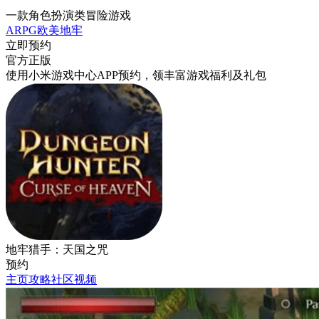
一款角色扮演类冒险游戏
ARPG
欧美
地牢
立即预约
官方正版
使用小米游戏中心APP
预约
，领丰富游戏
福利
及
礼包
地牢猎手：天国之咒
预约
主页
攻略
社区
视频