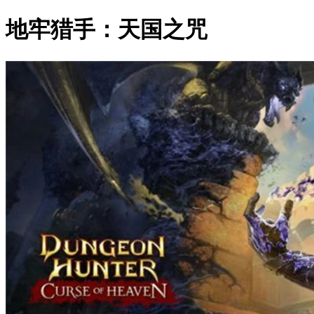
地牢猎手：天国之咒