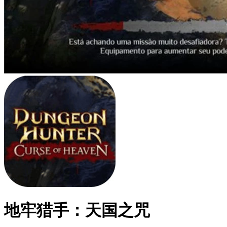
地牢猎手：天国之咒