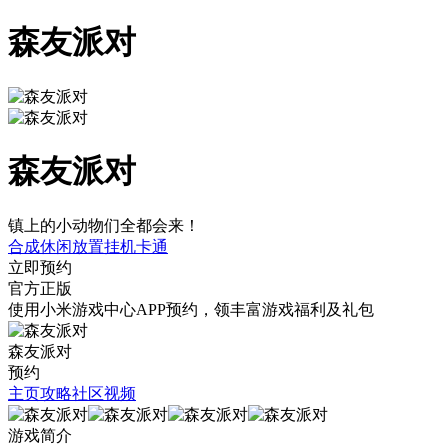
森友派对
森友派对
镇上的小动物们全都会来！
合成
休闲
放置挂机
卡通
立即预约
官方正版
使用小米游戏中心APP
预约
，领丰富游戏
福利
及
礼包
森友派对
预约
主页
攻略
社区
视频
游戏简介