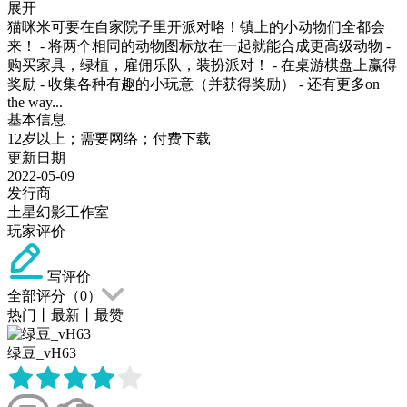
展开
猫咪米可要在自家院子里开派对咯！镇上的小动物们全都会
来！ - 将两个相同的动物图标放在一起就能合成更高级动物 -
购买家具，绿植，雇佣乐队，装扮派对！ - 在桌游棋盘上赢得
奖励 - 收集各种有趣的小玩意（并获得奖励） - 还有更多on
the way...
基本信息
12岁以上；需要网络；付费下载
更新日期
2022-05-09
发行商
土星幻影工作室
玩家评价
写评价
全部评分（
0
）
热门
丨
最新
丨
最赞
绿豆_vH63