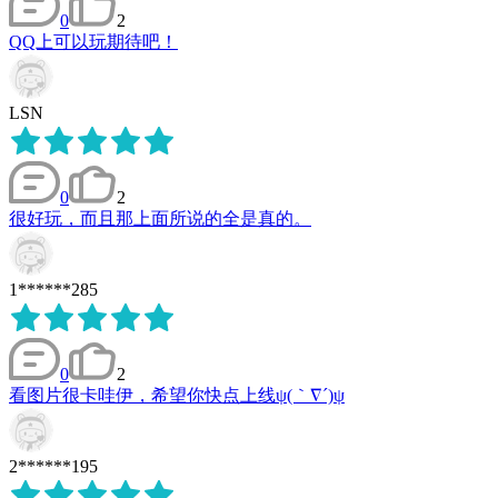
0
2
QQ上可以玩期待吧！
LSN
0
2
很好玩，而且那上面所说的全是真的。
1******285
0
2
看图片很卡哇伊，希望你快点上线ψ(｀∇´)ψ
2******195