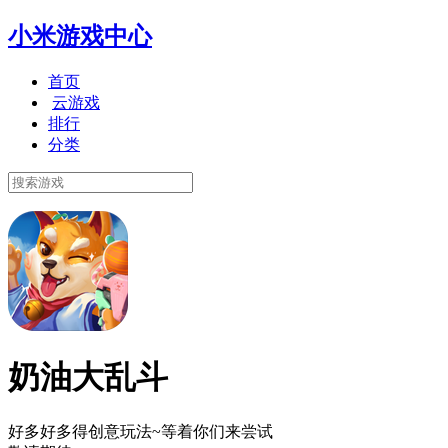
小米游戏中心
首页
云游戏
排行
分类
奶油大乱斗
好多好多得创意玩法~等着你们来尝试