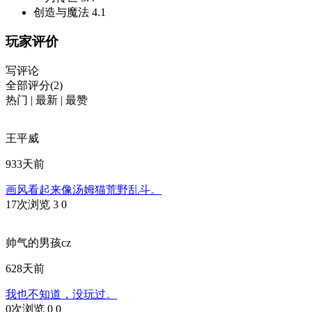
创造与魔法
4.1
玩家评价
写评论
全部评分(2)
热门
|
最新
|
最赞
王平威
933天前
画风看起来像汤姆猫荒野乱斗。
17次浏览
3
0
帅气的男孩cz
628天前
我也不知道，没玩过。
0次浏览
0
0