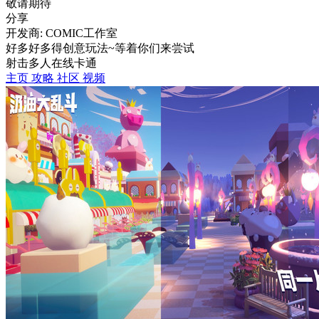
敬请期待
分享
开发商: COMIC工作室
好多好多得创意玩法~等着你们来尝试
射击
多人在线
卡通
主页
攻略
社区
视频