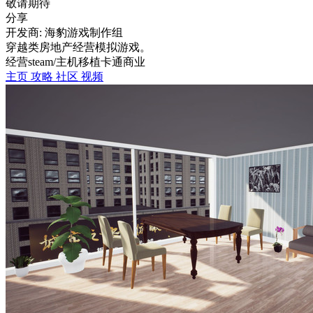
敬请期待
分享
开发商: 海豹游戏制作组
穿越类房地产经营模拟游戏。
经营
steam/主机移植
卡通
商业
主页
攻略
社区
视频