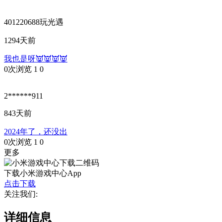
401220688玩光遇
1294天前
我也是呀👿👿👿👿
0次浏览
1
0
2******911
843天前
2024年了，还没出
0次浏览
1
0
更多
下载小米游戏中心App
点击下载
关注我们:
详细信息