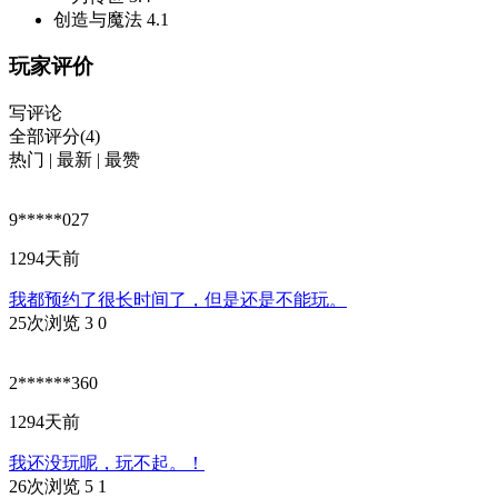
创造与魔法
4.1
玩家评价
写评论
全部评分(4)
热门
|
最新
|
最赞
9*****027
1294天前
我都预约了很长时间了，但是还是不能玩。
25次浏览
3
0
2******360
1294天前
我还没玩呢，玩不起。！
26次浏览
5
1