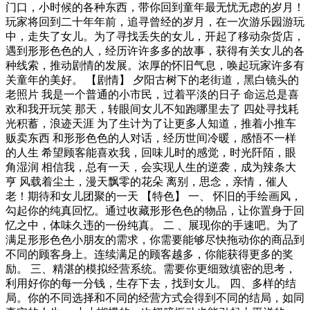
门口，小时候的各种东西，带你回到童年最无忧无虑的岁月！
玩家将回到二十年年前，追寻曾经的岁月，在一次游乐园游玩
中，走失了女儿。为了寻找丢失的女儿，开起了移动杂货店，
遇到形形色色的人，经历许许多多的故事，获得有关女儿的各
种线索，推动剧情的发展。浓厚的怀旧气息，唤起玩家许多有
关童年的美好。 【剧情】 夕阳古树下的老街道，黑白镜头的
老照片 我是一个普通的小市民，过着平淡的日子 命运总是喜
欢和我开玩笑 那天，转眼间女儿不知跑哪里去了 四处寻找耗
光积蓄，浪迹天涯 为了生计为了让更多人知道，推着小推车
贩卖东西 和形形色色的人对话，经历世间冷暖，感悟不一样
的人生 希望顾客能喜欢我，回味儿时的感觉，时光阡陌，眼
角湿润 相信我，总有一天，会实现人生的逆袭，成为辣条大
亨 风载着尘土，漫天飘零的花朵 离别，思念，亲情，催人
老！期待和女儿团聚的一天 【特色】 一、 怀旧的手绘画风，
勾起你的纯真回忆。通过收藏形形色色的物品，让你置身于回
忆之中，体味久违的一份纯真。 二 、展现你的手速吧。为了
满足形形色色小朋友的需求，你需要能够尽快拖动你的商品到
不同的顾客身上。连续满足的顾客越多，你能获得更多的奖
励。 三、精湛的模拟经营系统。需要你更细致缜密的思考，
利用好你的每一分钱，生存下去，找到女儿。 四、多样的结
局。你的不同选择和不同的经营方式会得到不同的结局，如同