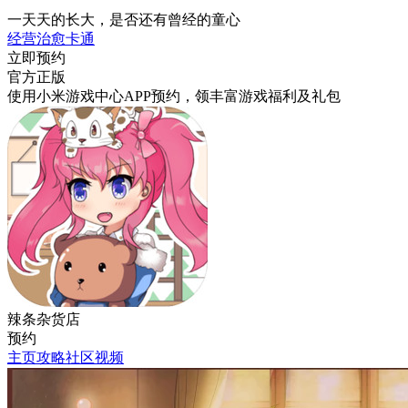
一天天的长大，是否还有曾经的童心
经营
治愈
卡通
立即预约
官方正版
使用小米游戏中心APP
预约
，领丰富游戏
福利
及
礼包
辣条杂货店
预约
主页
攻略
社区
视频