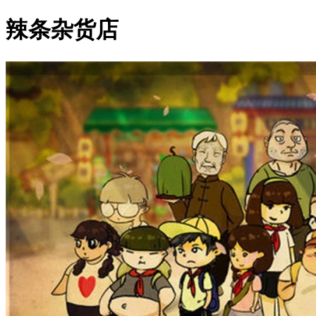
辣条杂货店