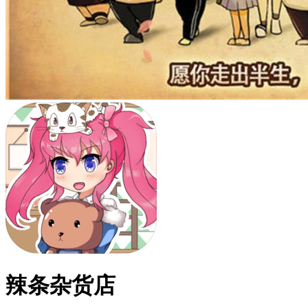
辣条杂货店