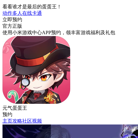
看看谁才是最后的蛋蛋王！
动作
多人在线
卡通
立即预约
官方正版
使用小米游戏中心APP
预约
，领丰富游戏
福利
及
礼包
元气蛋蛋王
预约
主页
攻略
社区
视频