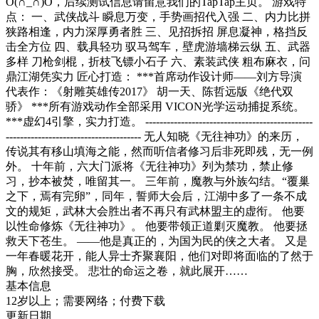
O(∩_∩)O，后续测试信息请留意我们的TapTap主页。 游戏特
点： 一、武侠战斗 瞬息万变，手势画招代入强 二、内力比拼
狭路相逢，内力深厚勇者胜 三、见招拆招 屏息凝神，格挡反
击全方位 四、载具轻功 驭马驾车，壁虎游墙梯云纵 五、武器
多样 刀枪剑棍，折枝飞镖小石子 六、素装武侠 粗布麻衣，问
鼎江湖凭实力 匠心打造： ***首席动作设计师——刘方导演
代表作：《射雕英雄传2017》 胡一天、陈哲远版《绝代双
骄》 ***所有游戏动作全部采用 VICON光学运动捕捉系统。
***虚幻4引擎，实力打造。 -----------------------------------------------
-------------------------------------- 无人知晓《无往神功》的来历，
传说其有移山填海之能，然而听信者修习后非死即残，无一例
外。 十年前，六大门派将《无往神功》列为禁功，禁止修
习，抄本被焚，唯留其一。 三年前，魔教与外族勾结。“覆巢
之下，焉有完卵”，同年，誓师大会后，江湖中多了一条不成
文的规矩，武林大会胜出者不再只有武林盟主的虚衔。 他要
以性命修炼《无往神功》。 他要带领正道剿灭魔教。 他要拯
救天下苍生。 ——他是真正的，为国为民的侠之大者。 又是
一年春暖花开，能人异士齐聚襄阳，他们对即将面临的了然于
胸，欣然接受。 悲壮的命运之卷，就此展开……
基本信息
12岁以上；需要网络；付费下载
更新日期