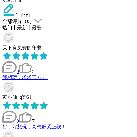
写评价
全部评分（
0
）
热门
丨
最新
丨
最赞
天下有免费的午餐
0
5
我相玩，求求官方 。
苏小仙_qYG1
0
7
好，好想玩，真想赶紧上线！