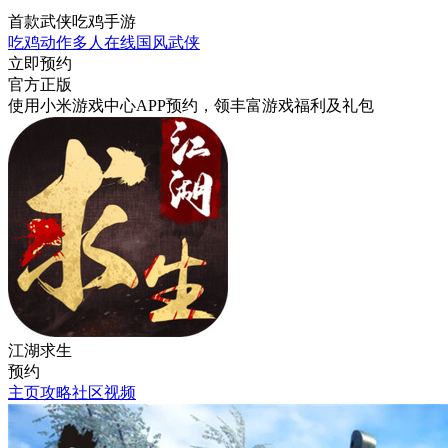
首款武侠吃鸡手游
吃鸡
动作
多人在线
国风
武侠
立即预约
官方正版
使用小米游戏中心APP
预约
，领丰富游戏
福利
及
礼包
江湖求生
预约
主页
攻略
社区
视频