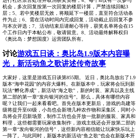
进行社区禁言处理并取消获奖资格；4、每个id仅有一次参与
机会，多次回复按第一次回复的楼层计算，严禁连续回帖3
层；5、若中奖楼层无效，将顺延下一楼层，直至符合活动条
件为止；6、需在活动时间内完成回复，活动截止后回复不参
与本次评选；7、活动结束后请耐心等待，获奖名单将会在15
个工作日内于本帖公布，敬请留意。8、活动最终解释权归
《奥比岛：梦想国度》运营团队所有。
讨论
游戏五日谈：奥比岛1.9版本内容曝
光，新活动鱼之歌讲述传奇故事
大家好，这里是游戏五日谈第855期。 近日，奥比岛放出了1.9
版本“海申花园”的内容大爆料。在新版本中，玩家将会玩到新
玩法“孵化养成”，新活动“海之歌”，新的时装、家具以及主线
第二部的第一章“发向银河的信号”。那么，具体有哪些内容
呢？让我们一起来看看吧。首先在版本更新后，游戏的岛建等
级将提升至60级，小岛也会新增几种农作物和采集区，同时小
岛将会开启新场景，制作工坊也会开放一批新的服装、家具和
料理，这些都需要玩家收集制作，游戏主线还会开放第二部的
第一章“发向银河的信号”，这些新内容相信能让玩家快乐玩上
一阵了。与此同时，新版本的新活动“鱼之歌”也会在新版本开