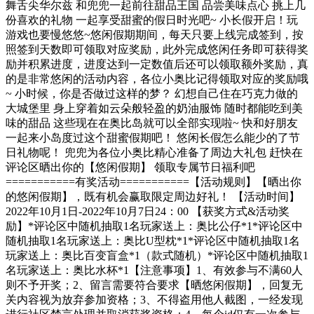
舞舌尖华尔兹 和兜兜一起前往甜品王国 品尝美味点心 挑上几
份喜欢的礼物 一起享受甜蜜的假日时光吧~ 小长假开启！玩
游戏也要慢悠悠~悠闲假期期间，每天只要上线完成签到，按
照签到天数即可领取对应奖励，此外完成悠闲任务即可获得奖
励并积累进度，进度达到一定数值后还可以领取额外奖励，真
的是非常悠闲的活动内容，各位小奥比记得领取对应的奖励哦
~ 小时候，你是否做过这样的梦？ 幻想自己住在巧克力做的
大城堡里 身上穿着如云朵般轻盈的奶油服饰 随时都能吃到美
味的甜品 这些现在在奥比岛就可以全部实现啦~ 快和好朋友
一起来小岛度过这个甜蜜假期吧！ 悠闲长假怎么能少的了节
日礼物呢！ 兜兜为各位小奥比精心准备了周边大礼包 赶快在
评论区晒出你的【悠闲假期】 领取专属节日福利吧
===========有奖活动===========【活动规则】【晒出你
的悠闲假期】，既有机会赢取限定周边好礼！ 【活动时间】
2022年10月1日-2022年10月7日24：00 【获奖方式&活动奖
励】*评论区中随机抽取1名玩家送上：奥比公仔*1*评论区中
随机抽取1名玩家送上：奥比U型枕*1*评论区中随机抽取1名
玩家送上：奥比百变盲盒*1（款式随机）*评论区中随机抽取1
名玩家送上：奥比水杯*1【注意事项】1、有效参与不满60人
则不予开奖；2、留言需要符合要求【晒悠闲假期】，回复无
关内容视为放弃参加资格；3、不得盗用他人截图，一经发现