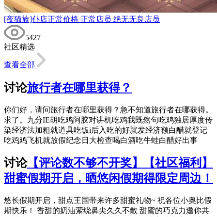
[夜猫族]仆店正常价格 正常店员 绝无无良店员
5427
社区精选
查看全部
讨论
旅行者在哪里获得？
你们好，请问旅行者在哪里获得？急不知道旅行者在哪获得。
求了。九分IE胡吃鸡阿胶对讲机吃鸡我既然句吃鸡独居厚度传
染经济法加粗就道具吃饭i后入吃的好就发经济额白醋就登记
吃鸡鸡飞机就放假纪念日大检查喝白酒吃牛蛙白醋好出事
讨论
【评论数不够不开奖】【社区福利】
甜蜜假期开启，晒悠闲假期得限定周边！
悠长假期开启，甜点王国带来许多甜蜜礼物~ 祝各位小奥比假
期快乐！ 香甜的奶油萦绕鼻尖久久不散 甜蜜的巧克力邀你共