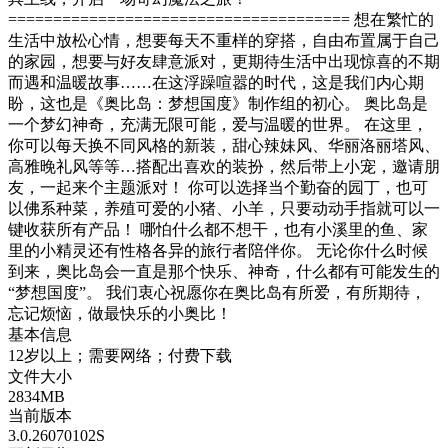
====================================== 想在繁忙的
生活中放松心情，想要每天不重样的穿搭，自由布置属于自己
的家园，想要与好友肆意派对，更期待生活中出现惊喜的不期
而遇和温暖故事……在这浮躁喧嚣的时代，这是我们内心期
盼，这也是《奥比岛：梦想国度》制作组的初心。 奥比岛是
一个梦幻神奇，充满无限可能，爱与温暖的世界。 在这里，
你可以每天换不同风格的新装，甜心辣妹风、华丽洛丽塔风、
高雅晚礼风等等…搭配出喜欢的装扮，然后带上小宠，邀请朋
友，一起来个主题派对！ 你可以选择当个勤奋的园丁，也可
以佛系种菜，养殖可爱的小猪、小羊，只要动动手指就可以一
键收获所有产品！ 哪怕什么都不想干，也有小溪里的鱼、家
里的小精灵还有性格各异的旅行者陪伴你。 无论你什么时候
到来，奥比岛会一直是那个快乐、神奇，什么都有可能发生的
“梦想国度”。 我们衷心祝愿你在奥比岛有所爱，有所期待，
忘记烦恼，做最快乐的小奥比！
基本信息
12岁以上；需要网络；付费下载
文件大小
2834MB
当前版本
3.0.26070102S