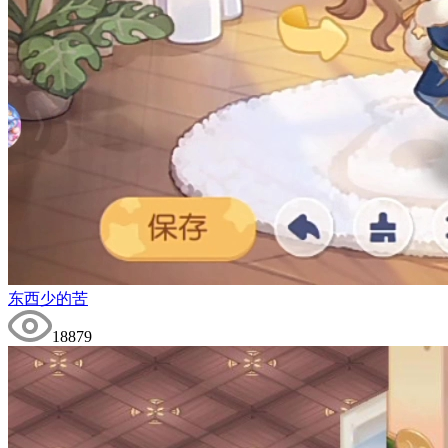
东西少的苦
18879