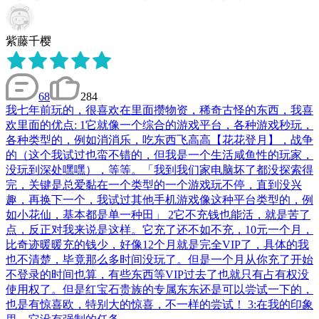
紫藤千樱
68
284
我七年前玩的，很喜欢在里面攒物资，稀奇古怪的东西，我喜
欢里面的优点: 1它就像一个综合的游戏平台，各种游戏秒玩，
各种类型的，例如消消乐，吃东西飞高高【花花登月】，战争
的（这个我试过也蛮不错的，但我是一个生活咸鱼性的玩家，
没玩到深处嘿嘿），等等。「我到我们家电脑坏了都没探索得
完，关键是总爱黏在一个类型的一个游戏玩不停，直到没兴
趣，再换下一个，我试过其他手机游戏像这种平台类型的，例
如小花仙，基本都是单一种田」 2它不充钱也能活，就是苦了
点，反正对我来说是这样。它充了还不如不充，10元一个月，
比奇迹暖暖充的钱少，好像12个月就是完全VIP了，具体的我
也不清楚，毕竟那么多时间没玩了。但是一个月从你充了开始
不登录的时间也算，有些东西等VIP过去了也就只有占有权没
使用权了。但是红宝石贵族的专属东东还是可以尝试一下的，
也是有惊喜欧，特别大的惊喜，不一样的尝试！ 3:在我的印象