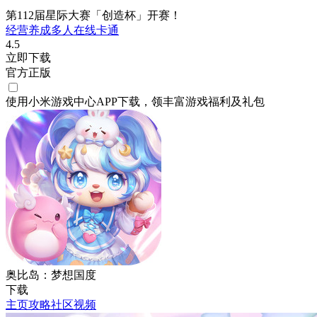
第112届星际大赛「创造杯」开赛！
经营
养成
多人在线
卡通
4.5
立即下载
官方正版
使用小米游戏中心APP
下载
，领丰富游戏
福利
及
礼包
奥比岛：梦想国度
下载
主页
攻略
社区
视频