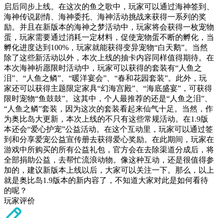
启后同步上线。在这次的鱼之歌中，玩家可以通过海神签到、
海神传说剧情、海神委托、海神活动挑战来获得一系列的奖
励。并且在新版本的海神之梦活动中，玩家将会获得一枚宠物
蛋，玩家需要通过消耗一定材料，促使宠物蛋不断的孵化，当
孵化进度达到100%，玩家就能获得变异宠物“白天鹅”。当然
除了这些新活动以外，本次上线的抽卡内容同样值得期待。在
本次海神祈愿限时活动中，玩家可以获得的套装有“人鱼之
泪”、“人鱼之鳞”、“暖洋宴会”、“春和花园套装”。此外，玩
家还可以获得主题限定家具“幻海宫殿”、“海底盛宴”，可获得
限时宠物“鱼鼓鼓”。这其中，个人最推荐的还是“人鱼之泪”、
“人鱼之鳞”套装，因为这次的套装看起来仙气十足。当然，作
为奥比岛大更新，本次上线的不只有这些常规活动。在1.9版
本还会“爱心护宠”公益活动。在这个互动里，玩家可以通过签
到和分享爱宠公益宣传册去获得爱心奖励。在此期间，玩家在
游戏中所购买的所有公益礼包，官方会在去除渠道分成后，将
全部捐助公益，去帮忙流浪动物。像这种互动，还是很值得参
加的，建议新版本上线以后，大家可以关注一下。那么，以上
就是奥比岛1.9版本的新内容了，不知道大家对此是如何看待
的呢？
玩家评价