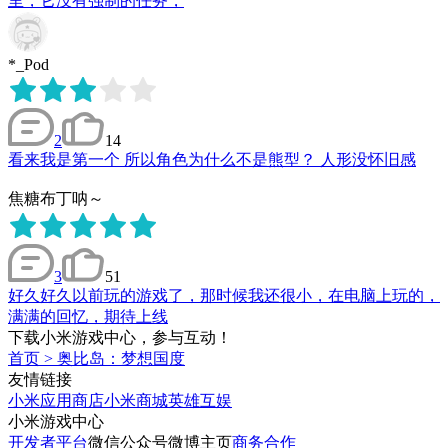
里，它没有强制的任务，
*_Pod
2
14
看来我是第一个 所以角色为什么不是熊型？ 人形没怀旧感
焦糖布丁呐～
3
51
好久好久以前玩的游戏了，那时候我还很小，在电脑上玩的，
满满的回忆，期待上线
下载小米游戏中心，参与互动！
首页
>
奥比岛：梦想国度
友情链接
小米应用商店
小米商城
英雄互娱
小米游戏中心
开发者平台
微信公众号
微博主页
商务合作