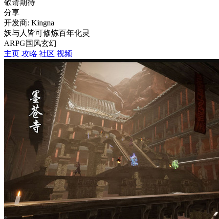
敬请期待
分享
开发商: Kingna
妖与人皆可修炼百年化灵
ARPG
国风
玄幻
主页
攻略
社区
视频