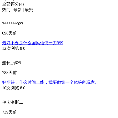
全部评分(4)
热门
|
最新
|
最赞
2******923
698天前
最好不要是什么国风仙侠一刀999
12次浏览
9
0
船长_q629
788天前
好期待，什么时间上线，我要做第一个体验的玩家。
10次浏览
8
0
伊卡洛斯灬
739天前