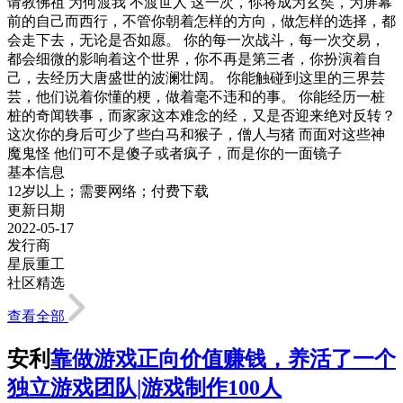
请教佛祖 为何渡我 不渡世人 这一次，你将成为玄奘，为屏幕
前的自己而西行，不管你朝着怎样的方向，做怎样的选择，都
会走下去，无论是否如愿。 你的每一次战斗，每一次交易，
都会细微的影响着这个世界，你不再是第三者，你扮演着自
己，去经历大唐盛世的波澜壮阔。 你能触碰到这里的三界芸
芸，他们说着你懂的梗，做着毫不违和的事。 你能经历一桩
桩的奇闻轶事，而家家这本难念的经，又是否迎来绝对反转？
这次你的身后可少了些白马和猴子，僧人与猪 而面对这些神
魔鬼怪 他们可不是傻子或者疯子，而是你的一面镜子
基本信息
12岁以上；需要网络；付费下载
更新日期
2022-05-17
发行商
星辰重工
社区精选
查看全部
安利
靠做游戏正向价值赚钱，养活了一个
独立游戏团队|游戏制作100人