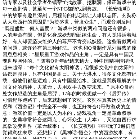
筑专家以及社会学者坐镇帮忙找故事、挖脑洞，保证游戏中的
每一章剧情，甚至每一个NPC都能找到典故。 《长安夜明》
中的故事有趣且深刻，启程前的札记就让人难以忘怀。玄奘称
从大唐西行的原因是“为赞盛世，普度众生”，而观音则反问
“既是盛世，何人需度？” 游戏中类似的两难问题还有很多，
人的寿命有限，但是化身成妖却能延续生命，有人觉得活着就
好，有人却要坚决维护人的尊严不肯变成妖怪。这些看似两难
的问题，或许还有第三种解法。 这也和Q哥制作系列游戏的原
因息息相关：“星辰重工游戏作品的主角，一定是具有中国灵
魂世界胸怀的。” 随着Q哥年纪越来越大，种中国精神情结也
越来越深：“每个文化都有太阳神话，但很多文化中的太阳神
话都是膜拜，只有中国是射日。关于大洪水，很多文化都有记
载，但他们都是避难，只有中国是治水。这就是我所理解的中
国文化的精神，去革命，去用双手去改变未来。” 原本Q哥的
处女作想选的主角是后羿，17年的时候想做一个《后羿传》，
可惜程序跑路了，后来就想到了玄奘。玄奘在真实历史上的情
况和《西游记》中完全不一样，也正好符合Q哥做游戏的立
意：游戏价值一定是以人为本的，游戏视角一定是革命叙事
的。玄奘非常符合这两点，心怀众生（人本），又独自西行求
真欲改变世界（革命叙事）。 《长安夜明》羽羽玩了2遍仍然
觉得意犹未尽，还想起了《黑神话·悟空》中的西游故事，有