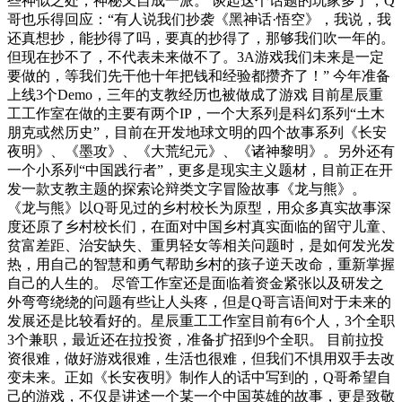
些神似之处，神秘又自成一派。 谈起这个话题的玩家多了，Q
哥也乐得回应：“有人说我们抄袭《黑神话·悟空》，我说，我
还真想抄，能抄得了吗，要真的抄得了，那够我们吹一年的。
但现在抄不了，不代表未来做不了。3A游戏我们未来是一定
要做的，等我们先干他十年把钱和经验都攒齐了！” 今年准备
上线3个Demo，三年的支教经历也被做成了游戏 目前星辰重
工工作室在做的主要有两个IP，一个大系列是科幻系列“土木
朋克或然历史”，目前在开发地球文明的四个故事系列《长安
夜明》、《墨攻》、《大荒纪元》、《诸神黎明》。另外还有
一个小系列“中国践行者”，更多是现实主义题材，目前正在开
发一款支教主题的探索论辩类文字冒险故事《龙与熊》。
《龙与熊》以Q哥见过的乡村校长为原型，用众多真实故事深
度还原了乡村校长们，在面对中国乡村真实面临的留守儿童、
贫富差距、治安缺失、重男轻女等相关问题时，是如何发光发
热，用自己的智慧和勇气帮助乡村的孩子逆天改命，重新掌握
自己的人生的。 尽管工作室还是面临着资金紧张以及研发之
外弯弯绕绕的问题有些让人头疼，但是Q哥言语间对于未来的
发展还是比较看好的。星辰重工工作室目前有6个人，3个全职
3个兼职，最近还在拉投资，准备扩招到9个全职。 目前拉投
资很难，做好游戏很难，生活也很难，但我们不惧用双手去改
变未来。正如《长安夜明》制作人的话中写到的，Q哥希望自
己的游戏，不仅是讲述一个某一个中国英雄的故事，更是致敬