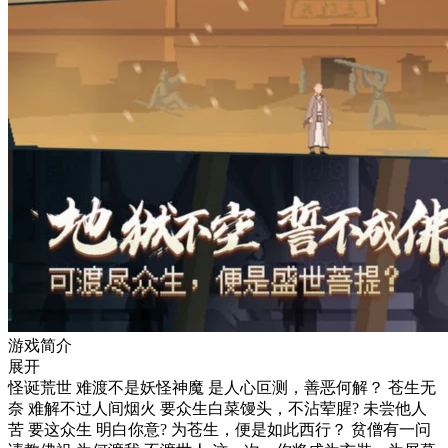
游戏简介
展开
怪诞荒世 难渡不是妖怪神魔 是人心叵测，善恶何解？ 苍生无
奈 难解不过人间烟火 要众生白菜馒头，不沾荤腥? 未尝他人
苦 要这众生 明白你意? 为苍生，便是如此西行？ 贫僧有一问