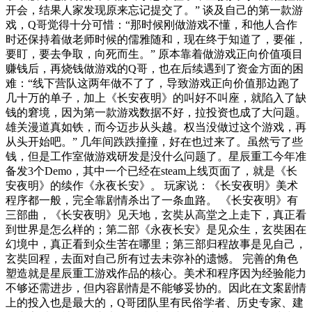
开会，结果人家发现原来忘记提交了。” 谈及自己的第一款游
戏，Q哥觉得十分可惜：“那时候刚做游戏不懂，和他人合作
时还保持着做老师时候的儒雅随和，现在终于知道了，要催，
要盯，要去争取，向死而生。” 原本靠着做游戏正向价值项目
赚钱后，再烧钱做游戏的Q哥，也在后续遇到了资金方面的困
难：“线下营队这两年做不了了，导致游戏正向价值那边跑了
几十万的单子，加上《长安夜明》的叫好不叫座，就陷入了缺
钱的窘境，因为第一款游戏数据不好，拉投资也成了大问题。
雄关漫道真如铁，而今迈步从头越。权当没做过这个游戏，再
从头开始吧。” 几年间跌跌撞撞，好在也过来了。虽然亏了些
钱，但是工作室做游戏研发是没什么问题了。星辰重工今年准
备发3个Demo，其中一个已经在steam上线页面了，就是《长
安夜明》的续作《永夜长安》。 玩家说：《长安夜明》美术
程序都一般，完全靠剧情杀出了一条血路。 《长安夜明》有
三部曲，《长安夜明》见天地，玄奘从高堂之上走下，真正看
到世界是怎么样的；第二部《永夜长安》是见众生，玄奘困在
幻境中，真正看到众生苦在哪里；第三部归程故事是见自己，
玄奘回程，去面对自己所有过去未弥补的遗憾。 完善的角色
塑造就是星辰重工游戏作品的核心。美术和程序因为经验能力
不够还需进步，但内容剧情是不能够妥协的。因此在文案剧情
上的投入也是最大的，Q哥团队里有民俗学者、历史专家、建