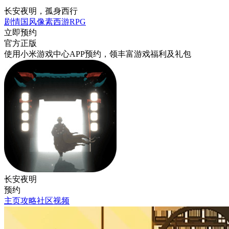
长安夜明，孤身西行
剧情
国风
像素
西游
RPG
立即预约
官方正版
使用小米游戏中心APP
预约
，领丰富游戏
福利
及
礼包
长安夜明
预约
主页
攻略
社区
视频