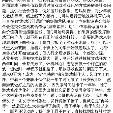
同的公司机构合作一些具有正向价值的游戏、游戏化项目。
所谓游戏正向价值就是通过游戏或游戏化的方式来解决社会问
题，提供社会价值等，例如游戏化教学、游戏科普、青少年成
长教练等等。线上线下的都有，Q哥与启行营地这类教育机构
一直在做“游戏设计思维”的短期营队项目，也在和波克公益基
金会这类公益机构合作做“游戏素养计划”。 依靠着做游戏正
向价值项目也能赚些钱，但Q哥始终觉得，如果真的要发挥游
戏正向价值，就不能在真正的游戏外打转，一定要以游戏来实
现游戏的正向价值。于是自己报了个游戏美术班，终于可以正
式进入游戏圈，拉着几个班上的同学开始做游戏去了。 尽管
30多岁才开始做游戏，但入行之后该踩的坑一个都没少踩。
从零开始，最初技术就是大问题，刚开始跌跌撞撞尝试开发了
两年时间，全都失败了。怀着雄心壮志想要做一个好点的游
戏，但做到一半程序就跑路了，那款游戏也暂时搁置了下来。
后来Q哥为了成为一名“合格的”独立游戏制作人，又自学了程
序。带着三个兼职小伙伴花一年半时间做了《长安夜明》，然
而游戏做好之后的坑更多。 因为版号问题卡了一年半，除了
游戏修改优化外，还因为出版社忘记提交版号空等了半年。发
生这样看似有些戏剧化的问题，Q哥也表示很无奈：“我们去
催发行，让发行催出版社，发行说催了催了，但就总是“再等
等”，然后压力过大突然得了急病，瘫了半年，终于能站起来
了，版号还没动静，我们终于忍不住了，直接找到出版社拉群