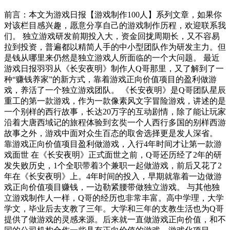
前言：本文为游戏日报【游戏制作100人】系列文章，如果你
对该栏目感兴趣，愿意分享自己的游戏制作历程，欢迎联系我
们。 独立游戏研发前期投入大，资金回拢周期长，又不容易
拉到投资，普遍都以精简人手的中小型团队作为研发主力。但
是钱从哪里来仍然是独立游戏人所面临的一个大问题。 最近
游戏日报羽羽从《长安夜明》制作人Q哥那里，又了解到了一
种“赚钱养家”的新方式，靠着游戏正向价值项目的盈利做游
戏，养活了一个独立游戏团队。 《长安夜明》是Q哥团队星辰
重工的第一款游戏，作为一款像素风文字冒险游戏，讲述的是
一个别样的西行故事，长达20万字的互动剧情，除了能让玩家
沿着大唐西域记的旅程体验到玄奘一个人西行多国的别样西游
故事之外，游戏中面对众生百态的取舍选择更是发人深省。
靠游戏正向价值项目盈利做游戏，入行4年时间才让第一款游
戏面世 在《长安夜明》正式面世之前，Q哥还历经了2年的研
发失败历史，1个全职带着3个兼职一起做游戏，前后又花了2
年在《长安夜明》上。4年时间的投入，早期就靠着一边做游
戏正向价值项目赚钱，一边勒紧腰带做独立游戏。 与其他独
立游戏制作人一样，Q哥的经历也非常丰富。高中学理，大学
学文，毕业后去支教了三年。大学和三年的支教生活也为Q哥
提供了做游戏的灵感来源。后来就一直做游戏正向价值，和不