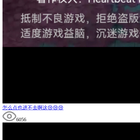
怎么点也进不去啊这😢😢😢
6056