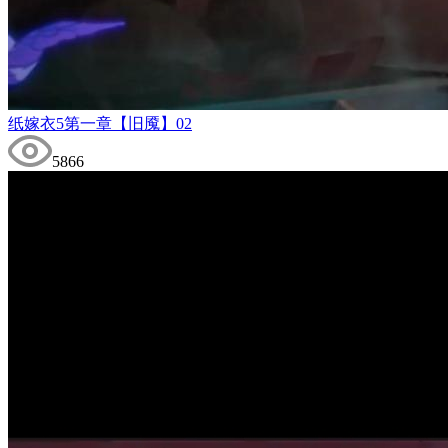
纸嫁衣5第一章【旧魇】02
5866