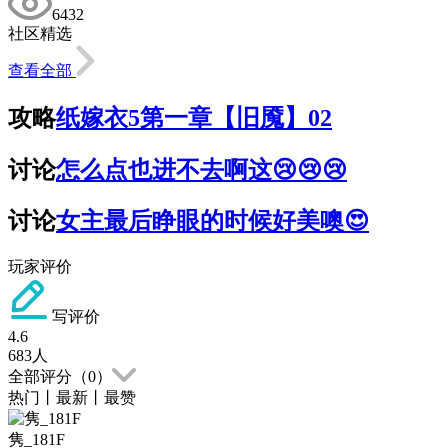
6432
社区精选
查看全部
攻略
纸嫁衣5第一章【旧魇】02
讨论
怎么点也进不去啊这😢😢😢
讨论
女主最后睁眼的时候好美噢😍
玩家评价
写评价
4.6
683
人
全部评分（
0
）
热门
丨
最新
丨
最赞
隽_181F