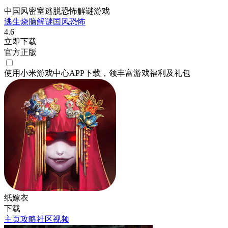
中国风密室逃脱恐怖解谜游戏
逃生
烧脑
解谜
国风
恐怖
4.6
立即下载
官方正版
使用小米游戏中心APP
下载
，领丰富游戏
福利
及
礼包
纸嫁衣
下载
主页
攻略
社区
视频