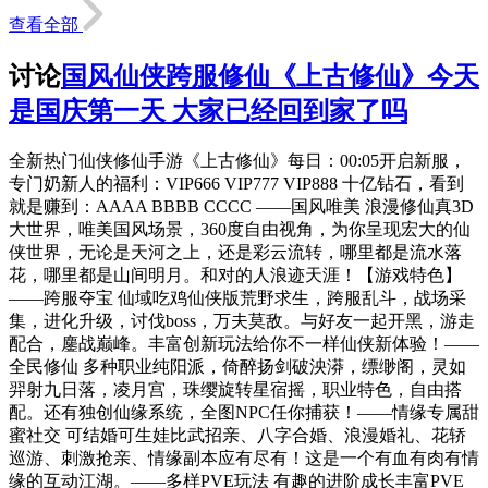
查看全部
讨论
国风仙侠跨服修仙《上古修仙》今天
是国庆第一天 大家已经回到家了吗
全新热门仙侠修仙手游《上古修仙》每日：00:05开启新服，
专门奶新人的福利：VIP666 VIP777 VIP888 十亿钻石，看到
就是赚到：AAAA BBBB CCCC ——国风唯美 浪漫修仙真3D
大世界，唯美国风场景，360度自由视角，为你呈现宏大的仙
侠世界，无论是天河之上，还是彩云流转，哪里都是流水落
花，哪里都是山间明月。和对的人浪迹天涯！【游戏特色】
——跨服夺宝 仙域吃鸡仙侠版荒野求生，跨服乱斗，战场采
集，进化升级，讨伐boss，万夫莫敌。与好友一起开黑，游走
配合，鏖战巅峰。丰富创新玩法给你不一样仙侠新体验！——
全民修仙 多种职业纯阳派，倚醉扬剑破泱漭，缥缈阁，灵如
羿射九日落，凌月宫，珠缨旋转星宿摇，职业特色，自由搭
配。还有独创仙缘系统，全图NPC任你捕获！——情缘专属甜
蜜社交 可结婚可生娃比武招亲、八字合婚、浪漫婚礼、花轿
巡游、刺激抢亲、情缘副本应有尽有！这是一个有血有肉有情
缘的互动江湖。——多样PVE玩法 有趣的进阶成长丰富PVE