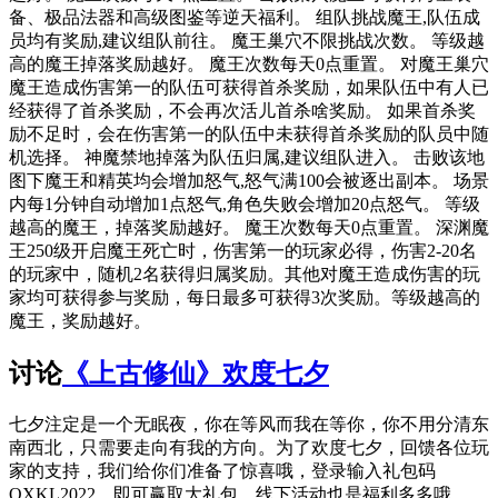
备、极品法器和高级图鉴等逆天福利。 组队挑战魔王,队伍成
员均有奖励,建议组队前往。 魔王巢穴不限挑战次数。 等级越
高的魔王掉落奖励越好。 魔王次数每天0点重置。 对魔王巢穴
魔王造成伤害第一的队伍可获得首杀奖励，如果队伍中有人已
经获得了首杀奖励，不会再次活儿首杀啥奖励。 如果首杀奖
励不足时，会在伤害第一的队伍中未获得首杀奖励的队员中随
机选择。 神魔禁地掉落为队伍归属,建议组队进入。 击败该地
图下魔王和精英均会增加怒气,怒气满100会被逐出副本。 场景
内每1分钟自动增加1点怒气,角色失败会增加20点怒气。 等级
越高的魔王，掉落奖励越好。 魔王次数每天0点重置。 深渊魔
王250级开启魔王死亡时，伤害第一的玩家必得，伤害2-20名
的玩家中，随机2名获得归属奖励。其他对魔王造成伤害的玩
家均可获得参与奖励，每日最多可获得3次奖励。等级越高的
魔王，奖励越好。
讨论
《上古修仙》欢度七夕
七夕注定是一个无眠夜，你在等风而我在等你，你不用分清东
南西北，只需要走向有我的方向。为了欢度七夕，回馈各位玩
家的支持，我们给你们准备了惊喜哦，登录输入礼包码
QXKL2022，即可赢取大礼包，线下活动也是福利多多哦