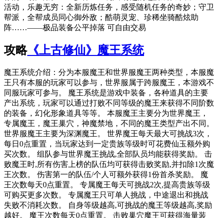
活动，乐趣无穷：全新历炼任务，感受随机任务的奇妙；守卫
帮派，全帮成员同心御外敌；酷萌灵宠、珍稀坐骑酷炫助
阵……——极品装备公平掉落 可自由交易
攻略
《上古修仙》魔王系统
魔王系统介绍：分为本服魔王和世界服魔王两种类型，本服魔
王只有本服的玩家可以参与，世界服属于跨服魔王，本游戏不
同服玩家可参与。 魔王系统是游戏中装备，各种道具的主要
产出系统，玩家可以通过打败不同等级的魔王来获得不同阶数
的装备，幻化形象道具等等。 本服魔王主要分为世界魔王，
专属魔王，魔王巢穴，神魔禁地，不同的魔王类型产出不同。
世界服魔王主要为深渊魔王。 世界魔王每天最大可挑战3次，
每日0点重置，当玩家达到一定贵族等级时可花费仙玉额外购
买次数。 组队参与世界魔王挑战,全部队员均能获得奖励。 击
败魔王时,所有伤害上榜的队伍均可获得击败奖励,并扣除1次魔
王次数。 伤害第一的队伍/个人可额外获得1份首杀奖励。 魔
王次数每天0点重置。 专属魔王每天可挑战2次,提高贵族等级
可购买更多次数。 专属魔王只可单人挑战，中途退出和挑战
失败不消耗次数。 自身等级越高,可挑战的魔王等级越高,奖励
越好。 魔王次数每天0点重置。 击败巢穴魔王可获得海量装