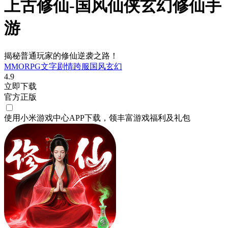
上古修仙-国风仙侠玄幻修仙手
游
揭秘普通玩家的修仙逆袭之路！
MMORPG
文字剧情
跨服
国风
玄幻
4.9
立即下载
官方正版
使用小米游戏中心APP
下载
，领丰富游戏
福利
及
礼包