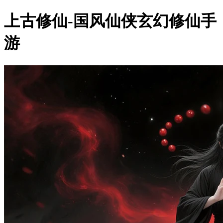
上古修仙-国风仙侠玄幻修仙手
游