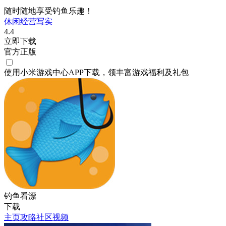
随时随地享受钓鱼乐趣！
休闲
经营
写实
4.4
立即下载
官方正版
使用小米游戏中心APP
下载
，领丰富游戏
福利
及
礼包
钓鱼看漂
下载
主页
攻略
社区
视频