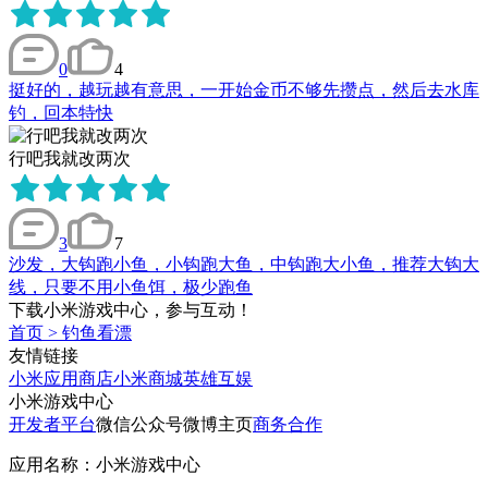
0
4
挺好的，越玩越有意思，一开始金币不够先攒点，然后去水库
钓，回本特快
行吧我就改两次
3
7
沙发，大钩跑小鱼，小钩跑大鱼，中钩跑大小鱼，推荐大钩大
线，只要不用小鱼饵，极少跑鱼
下载小米游戏中心，参与互动！
首页
>
钓鱼看漂
友情链接
小米应用商店
小米商城
英雄互娱
小米游戏中心
开发者平台
微信公众号
微博主页
商务合作
应用名称：小米游戏中心