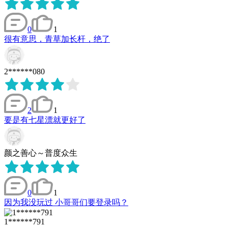
0
1
很有意思，青草加长杆，绝了
2******080
2
1
要是有七星漂就更好了
颜之善心～普度众生
0
1
因为我没玩过 小哥哥们要登录吗？
1******791