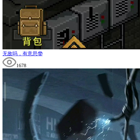
无敌吗，有意思🤓
1678