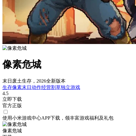
像素危城
末日废土生存，2026全新版本
生存
像素
末日
动作
经营
割草
独立游戏
4.5
立即下载
官方正版
使用小米游戏中心APP
下载
，领丰富游戏
福利
及
礼包
像素危城