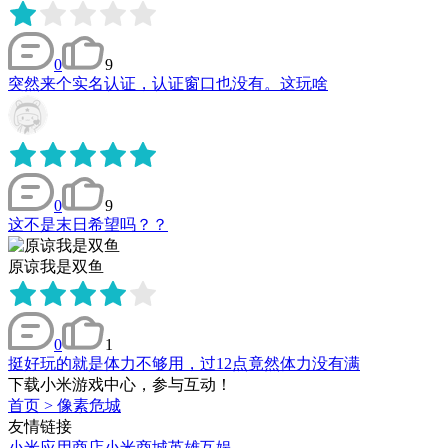
0
9
突然来个实名认证，认证窗口也没有。这玩啥
0
9
这不是末日希望吗？？
原谅我是双鱼
0
1
挺好玩的就是体力不够用，过12点竟然体力没有满
下载小米游戏中心，参与互动！
首页
>
像素危城
友情链接
小米应用商店
小米商城
英雄互娱