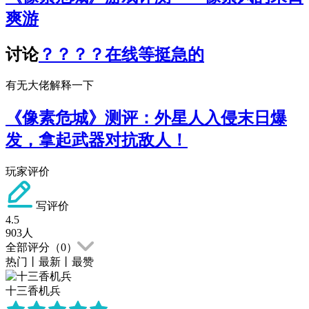
爽游
讨论
？？？？在线等挺急的
有无大佬解释一下
《像素危城》测评：外星人入侵末日爆
发，拿起武器对抗敌人！
玩家评价
写评价
4.5
903
人
全部评分（
0
）
热门
丨
最新
丨
最赞
十三香机兵