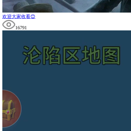
欢迎大家收看😊
16791