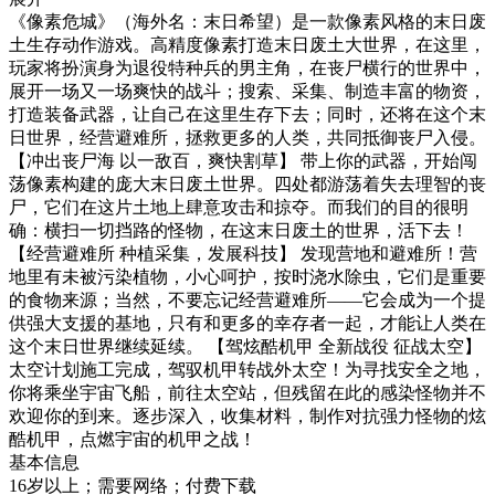
《像素危城》（海外名：末日希望）是一款像素风格的末日废
土生存动作游戏。高精度像素打造末日废土大世界，在这里，
玩家将扮演身为退役特种兵的男主角，在丧尸横行的世界中，
展开一场又一场爽快的战斗；搜索、采集、制造丰富的物资，
打造装备武器，让自己在这里生存下去；同时，还将在这个末
日世界，经营避难所，拯救更多的人类，共同抵御丧尸入侵。
【冲出丧尸海 以一敌百，爽快割草】 带上你的武器，开始闯
荡像素构建的庞大末日废土世界。四处都游荡着失去理智的丧
尸，它们在这片土地上肆意攻击和掠夺。而我们的目的很明
确：横扫一切挡路的怪物，在这末日废土的世界，活下去！
【经营避难所 种植采集，发展科技】 发现营地和避难所！营
地里有未被污染植物，小心呵护，按时浇水除虫，它们是重要
的食物来源；当然，不要忘记经营避难所——它会成为一个提
供强大支援的基地，只有和更多的幸存者一起，才能让人类在
这个末日世界继续延续。 【驾炫酷机甲 全新战役 征战太空】
太空计划施工完成，驾驭机甲转战外太空！为寻找安全之地，
你将乘坐宇宙飞船，前往太空站，但残留在此的感染怪物并不
欢迎你的到来。逐步深入，收集材料，制作对抗强力怪物的炫
酷机甲，点燃宇宙的机甲之战！
基本信息
16岁以上；需要网络；付费下载