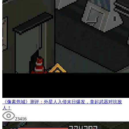
《像素危城》测评：外星人入侵末日爆发，拿起武器对抗敌
人！
23416