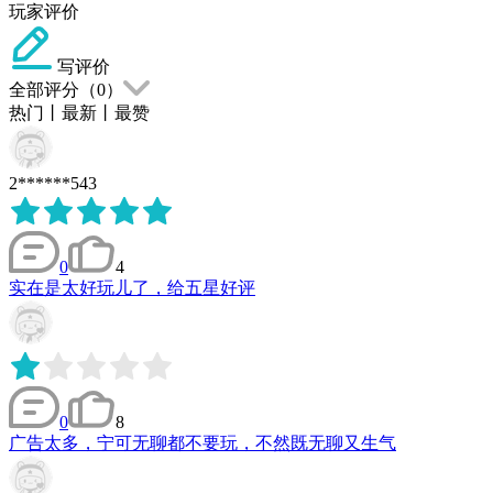
玩家评价
写评价
全部评分（
0
）
热门
丨
最新
丨
最赞
2******543
0
4
实在是太好玩儿了，给五星好评
0
8
广告太多，宁可无聊都不要玩，不然既无聊又生气