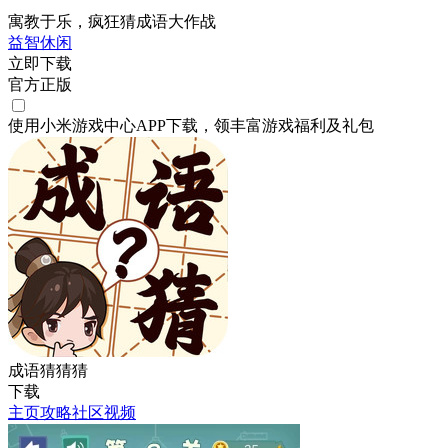
寓教于乐，疯狂猜成语大作战
益智
休闲
立即下载
官方正版
使用小米游戏中心APP
下载
，领丰富游戏
福利
及
礼包
成语猜猜猜
下载
主页
攻略
社区
视频