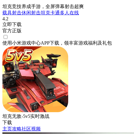
坦克竞技养成手游，全屏弹幕射击超爽
载具射击
休闲
射击
坦克
卡通
多人在线
4.2
立即下载
官方正版
使用小米游戏中心APP
下载
，领丰富游戏
福利
及
礼包
坦克无敌-5v5实时激战
下载
主页
攻略
社区
视频