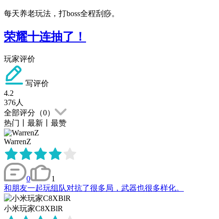
每天养老玩法，打boss全程刮痧。
荣耀十连抽了！
玩家评价
写评价
4.2
376
人
全部评分（
0
）
热门
丨
最新
丨
最赞
WarrenZ
0
1
和朋友一起玩组队对抗了很多局，武器也很多样化。
小米玩家C8XBlR