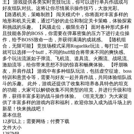
王】 游戏提供各类实时竞技玩法，你可以进行单兵作战或与
好友组队对抗。这将让你尽情展示操作技巧，大放光彩。
【路遇机关，策略制胜】 闯关模式中，你将面对丰富多样的
地形和机关元素，通过巧妙的走位和制定关卡策略，体验探索
和挑战的乐趣。 【风骚走位，极限生存】 面对各种形式多样
且技能各异的BOSS，你需要在弹幕密集的压力下进行走位操
作，给予BOSS致命一击，并获得满满的成就感。 【随机组
合，无限可能】 竞技场模式采用Roguelike玩法，每打过一层
就可以选择一个buff，不同的buff组合将带来不同的爽快感。
多个玩法流派如子弹流、飞机流、道具流、火圈流、战吼流、
激励流等，给你带来意想不到的惊喜和畅爽体验。 【呼朋唤
友，并肩作战】 游戏中有多种组队玩法，包括虚空征途、boss
特训和悬赏令等，需要与好友一起并肩作战，共同体验组队战
斗的乐趣。 此外，游戏还提供了收集和培养各具特色的坦克
的功能，大家可以解锁收集不同类型的坦克，并进行升级和培
养，获得丰富多彩的战斗操作体验。 《坦克无敌》为大家提
供了丰富多样的游戏内容和福利，欢迎你加入成为战斗场上的
新星！快来挑战吧！
基本信息
12岁以上；需要网络；付费下载
文件大小
1287MB