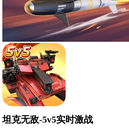
坦克无敌-5v5实时激战