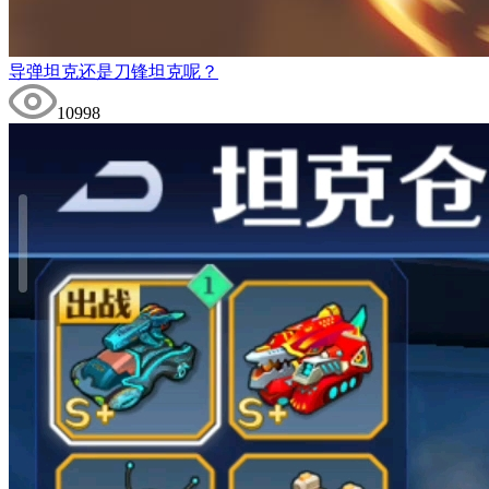
导弹坦克还是刀锋坦克呢？
10998