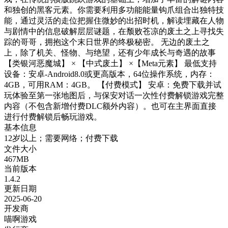
和独创的黑客元素。你需要利用多功能能量钩爪组合出独特技
能，通过灵活的走位把握住微妙的出招时机，解读埋藏在人物
与剧情中的信息破解层层谜题，在颓败苍凉的废土之上寻找失
踪的哥哥，拥抱这个末日世界的终极秘密。 无边的废土之
上，除了机关、怪物、与绝望，还有少年成长与奇遇的故事
【类银河恶魔城】 × 【中式废土】 ×【Meta元素】 最低支持
设备：安卓-Android8.0或更高版本，64位操作系统，内存：
4GB，可用RAM：4GB。 【付费模式】 安卓：免费下载并试
玩体验至第一张地图后，与保安对话一次性付费解锁游戏完整
内容（不包含新增付费DLC额外内容）。也可在主界面直接
进行付费解锁后畅玩游戏。
基本信息
12岁以上；需要网络；付费下载
文件大小
467MB
当前版本
1.4.2
更新日期
2025-06-20
开发商
喵啊游戏