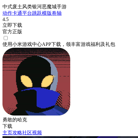
中式废土风类银河恶魔城手游
动作
卡通
平台跳跃
横版卷轴
4.5
立即下载
官方正版
使用小米游戏中心APP
下载
，领丰富游戏
福利
及
礼包
勇敢的哈克
下载
主页
攻略
社区
视频