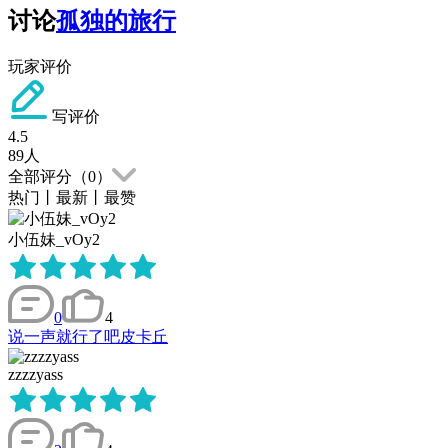
讨论
孤独的旅行
玩家评价
写评价
4.5
89
人
全部评分（
0
）
热门
丨
最新
丨
最赞
小伍妹_vOy2
0
4
说一声就行了吧皮卡丘
zzzzyass