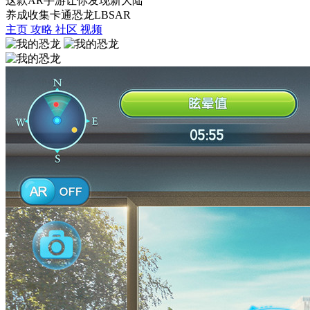
这款AR手游让你发现新大陆
养成
收集
卡通
恐龙
LBS
AR
主页
攻略
社区
视频