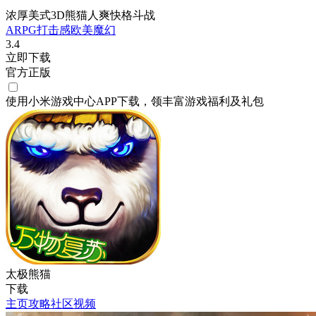
浓厚美式3D熊猫人爽快格斗战
ARPG
打击感
欧美
魔幻
3.4
立即下载
官方正版
使用小米游戏中心APP
下载
，领丰富游戏
福利
及
礼包
太极熊猫
下载
主页
攻略
社区
视频