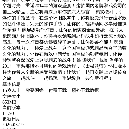
穿越时光，重返2014年的游戏盛宴！这款国内老牌游戏公司的
国宝级精品，注定将再次点燃你的六大感官！ 精彩战斗，引
爆你的手指激情！在这个怀旧版本中，你将感受到行云流水般
的战斗体验，完美的操作手感，让你的手指舞动间尽享最佳操
作乐趣！ 碎屏级动作打击，让你的畅爽感全面升级！在《太
极熊猫》怀旧版本，你将再次领略到那种战斗如行云流水般的
感觉，每一次打击都仿佛破碎了屏幕，让你欲罢不能！ 熊猫
文化的魅力，一秒爱上战斗！这个国宝级游戏精品融合了熊猫
文化的魅力，让你在游戏中感受到国宝级的独特氛围，让你一
秒钟就会深深爱上这场精彩的战斗！ 跟随我们，回到当年的
2014，重温那段不可错过的游戏历程，《太极熊猫》怀旧版本
将为你带来全新的感受和激情！让我们一起再次踏上这场传奇
之旅，一起战斗，一起畅玩，重温经典，共创新征程！
基本信息
16岁以上；需要网络；付费下载；额外下载数据
文件大小
653MB
当前版本
1.1.90
更新日期
2026-03-19