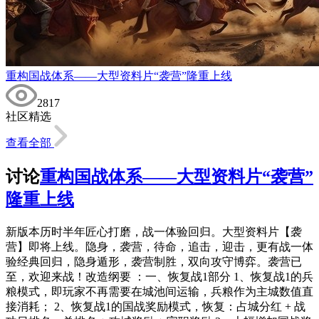
重构国战体系——大型资料片“袭营”隆重上线
2817
社区精选
查看全部
讨论
重构国战体系——大型资料片“袭营”
隆重上线
新版本历时半年匠心打磨，战一体验回归。大型资料片【袭
营】即将上线。隐身，袭营，待命，追击，迎击，更有战一体
验经典回归，隐身遁形，袭营制胜，双向攻守博弈。袭营已
至，欢迎来战！改造纲要 ：一、恢复战1部分 1、恢复战1的兵
粮模式，即玩家不再需要在城池间运输，兵粮作为主城数值直
接消耗； 2、恢复战1的国战奖励模式，恢复：占城分红 + 战