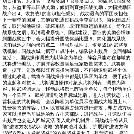
功日排名、总排名 + 攻城奖励 + 官职奖励 3、大幅增加国战奖
励，从盗匪等非国战奖励，倾斜到直接国战奖励，大幅激励国
战产出 4、恢复战1的官职担任规则，战功最高的军团长担任
下一赛季的国君，其他官职通过挑战争夺官职 5、简化国战系
统，取消城池建设、破坏系统，取消辎重运输系统 6、简化国
战系统之后，取消霸业系统 7、国战建设、霸业的奖励会增加
到国战奖励中，会大幅提升国战奖励比重 8、简化国战系统，
取消城池之间的伏击点二、增强对抗性 1、恢复战1的武将复
活机制，国战攻城（据守）战斗中，编队被击败后，会回都城
复活 2、国战操作调整为以阵容为单位，阵容只能对在都城的
武将进行编队，扩展阵容数量满足玩家数量需求 3、武将调
遣、据守、进攻都以阵容选择为基础，不再指派到武将个体
通过此改造，武将在国战操作中都是以阵容为单位，便于战斗
的发起和对抗 4、武将调遣操作对象从武将列表，调整为阵
容，即武将调遣后，移动武将都已阵容为单位，每个移动单位
为一个阵容 5、武将调遣到达目标城池后，进入扎营状态，扎
营状态的武将阵容，会以阵容为单位展示在国战大地图上 6、
扎营状态的阵容，也可以被城池占领方进行进攻，即占城方玩
家可以指定当前城池的敌方扎营部队，进行战斗，扎营队伍被
击败后也会进入回城复活 引入此种机制后，国战战斗将从只
能“进攻方发起战斗攻城”的单向战斗发起，扩展到“进攻方和
防守方都可以发起战斗”的双向战斗发起 7、扎营阵容，增加