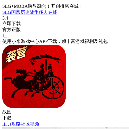
SLG+MOBA跨界融合！开创推塔夺城！
SLG
国风
历史
战争
多人在线
3.4
立即下载
官方正版
使用小米游戏中心APP
下载
，领丰富游戏
福利
及
礼包
战国
下载
主页
攻略
社区
视频