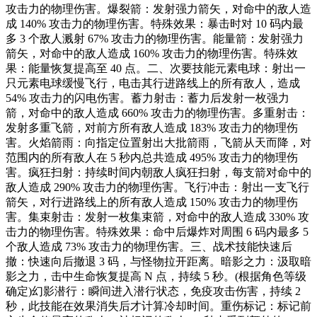
攻击力的物理伤害。爆裂箭：发射强力箭矢，对命中的敌人造
成 140% 攻击力的物理伤害。特殊效果：暴击时对 10 码内最
多 3 个敌人溅射 67% 攻击力的物理伤害。能量箭：发射强力
箭矢，对命中的敌人造成 160% 攻击力的物理伤害。特殊效
果：能量恢复提高至 40 点。二、次要技能元素电球：射出一
只元素电球缓慢飞行，电击其行进路线上的所有敌人，造成
54% 攻击力的闪电伤害。蓄力射击：蓄力后发射一枚强力
箭，对命中的敌人造成 660% 攻击力的物理伤害。多重射击：
发射多重飞箭，对前方所有敌人造成 183% 攻击力的物理伤
害。火焰箭雨：向指定位置射出大批箭雨，飞箭从天而降，对
范围内的所有敌人在 5 秒内总共造成 495% 攻击力的物理伤
害。疯狂扫射：持续时间内朝敌人疯狂扫射，每支箭对命中的
敌人造成 290% 攻击力的物理伤害。飞行冲击：射出一支飞行
箭矢，对行进路线上的所有敌人造成 150% 攻击力的物理伤
害。集束射击：发射一枚集束箭，对命中的敌人造成 330% 攻
击力的物理伤害。特殊效果：命中后爆炸对周围 6 码内最多 5
个敌人造成 73% 攻击力的物理伤害。三、战术技能快速后
撤：快速向后撤退 3 码，与怪物拉开距离。暗影之力：汲取暗
影之力，击中生命恢复提高 N 点，持续 5 秒。(根据角色等级
确定)幻影潜行：瞬间进入潜行状态，免疫攻击伤害，持续 2
秒，此技能在效果消失后才计算冷却时间。重伤标记：标记前