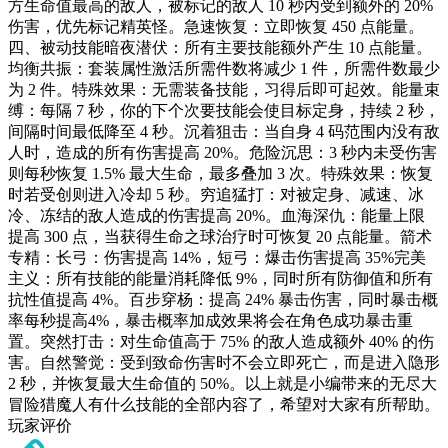
方生命值最高的敌人，被标记的敌人 10 秒内受到额外的 20%
伤害，优先标记精英怪。急速恢复：立即恢复 450 点能量。
四、被动技能暗夜潜伏：所有主要技能额外产生 10 点能量。
均衡共振：套装属性激活所需件数将减少 1 件，所需件数最少
为 2 件。特殊效果：无需装备技能，习得后即可起效。能量束
缚：每隔 7 秒，你的下个次要技能会使目标定身，持续 2 秒，
间隔时间最低降至 4 秒。沉着狙击：当自身 4 码范围内没有敌
人时，造成的所有伤害提高 20%。危险沉思：3 秒内未受伤害
则每秒恢复 1.5% 最大生命，最多叠加 3 次。特殊效果：恢复
时若受创则进入冷却 5 秒。穷追猛打：对被定身、减速、冰
冷、冻结的敌人造成的伤害提高 20%。血海深仇：能量上限
提高 300 点，当获得生命之球治疗时可恢复 20 点能量。箭术
专精：长弓：伤害提高 14%，短弓：爆击伤害提高 35%完美
主义：所有技能的能量消耗降低 9%，同时所有防御值和所有
抗性值提高 4%。百步穿杨：提高 24% 暴击伤害，同时暴击概
率每秒提高4%，暴击概率加成效果将会在角色成功暴击重
置。突然打击：对生命值高于 75% 的敌人造成额外 40% 的伤
害。自然警觉：受到致命伤害时不会立即死亡，而是进入隐形
2 秒，并恢复最大生命值的 50%。以上就是小编带来的无尽大
冒险猎魔人有什么技能的全部内容了，希望对大家有所帮助。
玩家评价