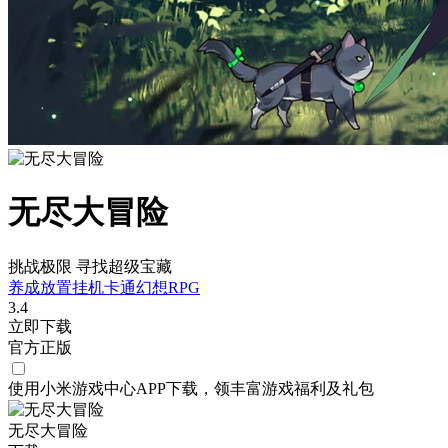
无尽大冒险
挑战极限 寻找超级宝藏
养成
放置挂机
卡通
幻想
RPG
3.4
立即下载
官方正版
使用小米游戏中心APP
下载
，领丰富游戏
福利
及
礼包
无尽大冒险