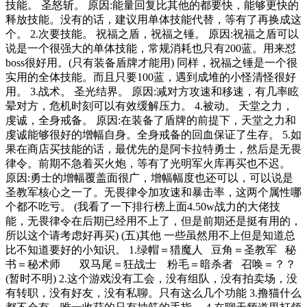
技能。 圣怒斩。 原因:能量回复比其他的都要快，能够更快的
释放技能。没有的话，建议用单体技能代替，等有了再换成这
个。 2.次要技能。 祝福之盾，祝福之锤。 原因:祝福之盾可以
说是一个很强大的单体技能，常规消耗也只有200蓝。用来怼
boss很好用。(只有装备盾牌才能用) 同样，祝福之锤是一个很
实用的全体技能。而且只要100蓝，遇到成堆的小怪清怪很好
用。 3.战术。 圣光结界。 原因:减对方攻速和移速，有几率眩
晕对方，危机时刻可以有效缓解压力。 4.被动。 天堂之力，
虔诚，全身戒备。 原因:在装备了盾牌的前提下，天堂之力和
虔诚能够很好的增幅自身。全身戒备的回血保证了生存。 5.如
果在商店买技能的话，最优先的是阿卡拉特勇士，然后是无畏
律令。前期不急着买火炮，等有了光明军火库再买也不迟。
原因:勇士的增幅覆盖面很广，增幅幅度也还可以，可以说是
圣教军核心之一了。无畏律令加攻速和暴击率，这两个属性哪
个都不吃亏。 (我看了一下排行榜上面4.50w战力的大佬技
能，无畏律令在后期已经用不上了，但是前期还是挺有用的，
所以这个请考虑好再买) (五)其他 一些虽然用不上但是知道总
比不知道要好的小知识。 1.绿帽＝猎魔人 豆角＝圣教军 秘
书＝秘术师 双马尾＝狂战士 粉毛＝暗杀者 召唤＝？？
(暂时不明) 2.这个游戏没有工会，没有组队，没有拍卖场，没
有转职，没有好友，没有私聊。只有这么几个功能 3.撸猫什么