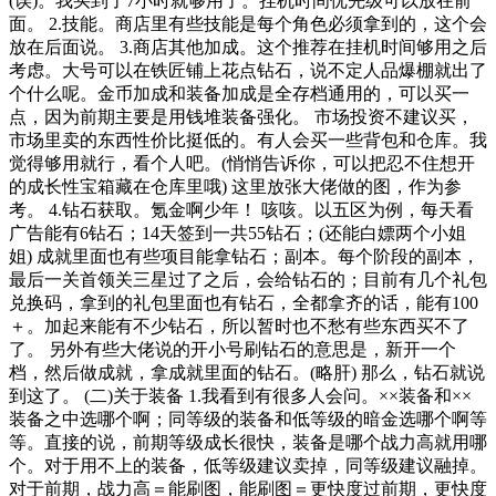
(误)。我买到了7小时就够用了。挂机时间优先级可以放在前
面。 2.技能。商店里有些技能是每个角色必须拿到的，这个会
放在后面说。 3.商店其他加成。这个推荐在挂机时间够用之后
考虑。大号可以在铁匠铺上花点钻石，说不定人品爆棚就出了
个什么呢。金币加成和装备加成是全存档通用的，可以买一
点，因为前期主要是用钱堆装备强化。 市场投资不建议买，
市场里卖的东西性价比挺低的。有人会买一些背包和仓库。我
觉得够用就行，看个人吧。(悄悄告诉你，可以把忍不住想开
的成长性宝箱藏在仓库里哦) 这里放张大佬做的图，作为参
考。 4.钻石获取。氪金啊少年！ 咳咳。以五区为例，每天看
广告能有6钻石；14天签到一共55钻石；(还能白嫖两个小姐
姐) 成就里面也有些项目能拿钻石；副本。每个阶段的副本，
最后一关首领关三星过了之后，会给钻石的；目前有几个礼包
兑换码，拿到的礼包里面也有钻石，全都拿齐的话，能有100
＋。加起来能有不少钻石，所以暂时也不愁有些东西买不了
了。 另外有些大佬说的开小号刷钻石的意思是，新开一个
档，然后做成就，拿成就里面的钻石。(略肝) 那么，钻石就说
到这了。 (二)关于装备 1.我看到有很多人会问。××装备和××
装备之中选哪个啊；同等级的装备和低等级的暗金选哪个啊等
等。直接的说，前期等级成长很快，装备是哪个战力高就用哪
个。对于用不上的装备，低等级建议卖掉，同等级建议融掉。
对于前期，战力高＝能刷图，能刷图＝更快度过前期，更快度