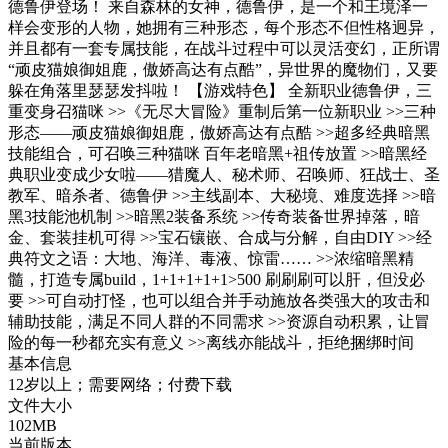
德鲁伊登场！ 来自森林的女神，德鲁伊，是一个和王境泽一
样会变形的人物，她拥有三种形态，每个形态不但性格迥异，
并且都有一套专属技能，在战斗过程中可以灵活变幻，正所谓
“顽皮猫娘御姐鹿，傲娇高达有点酷”，异世界的魔物们，又要
躲在角落里瑟瑟发抖啦！ 【游戏特色】 全新职业德鲁伊，三
重变身召猫咪 >>《无尽大冒险》重制后第一位新职业 >>三种
形态——顽皮猫娘御姐鹿，傲娇高达有点酷 >>超多经典暗黑
技能组合，可召唤三种猫咪 百年老暗黑+祖传放置 >>暗黑经
典职业变成少女啦——猎魔人、秘术师、召唤师、狂战士、圣
教军、暗杀者、德鲁伊 >>主线副本、大秘境、难度选择 >>暗
黑3技能池机制 >>暗黑2装备系统 >>传奇装备世界掉落，暗
金、套装挂机可得 >>宝石镶嵌、合成与分解，自由DIY >>经
典符文之语：大地、海洋、毒液、惊雷…… >>浓缩暗黑精
髓，打造专属build，1+1+1+1+1>500 刷刷刷可以肝，但没必
要 >>可自动打怪，也可以组合并手动施放各类强大的攻击和
辅助技能，满足不同人群的不同需求 >>资源自动积累，让冒
险的每一秒都充实有意义 >>离线亦能战斗，拒绝捆绑时间
基本信息
12岁以上；需要网络；付费下载
文件大小
102MB
当前版本