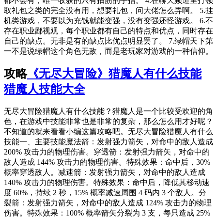
都不会有，唯一收获的只有抽筋的手指。 4.在聊天频道里打领
取礼包之类的完全没有用，想要礼包，问大佬怎么弄啊。 5.挂
机类游戏，不要以为充钱就能变强，没有变强还怪游戏。 6.不
存在职业鄙视观，每个职业都有自己的特点和优点，同时存在
自己的缺点。无非是有的缺点比优点明显罢了。 7.绿帽天下第
一不是说绿帽这个角色无敌，而是老玩家对游戏的一种信仰。
攻略
《无尽大冒险》猎魔人有什么技能
猎魔人技能大全
无尽大冒险猎魔人有什么技能？猎魔人是一个比较受欢迎的角
色，在游戏中技能非常也是非常的复杂，那么怎么用才好呢？
不知道的就来看看小编这篇攻略吧。无尽大冒险猎魔人有什么
技能一、主要技能魔法箭：发射强力箭矢，对命中的敌人造成
200% 攻击力的物理伤害。穿透箭：发射强力箭矢，对命中的
敌人造成 144% 攻击力的物理伤害。特殊效果：命中后，30%
概率穿透敌人。减速箭：发射强力箭矢，对命中的敌人造成
140% 攻击力的物理伤害。特殊效果：命中后，降低其移动速
度 60%，持续 2 秒，15% 概率减速周围 4 码内 3 个敌人。分
裂箭：发射强力箭矢，对命中的敌人造成 124% 攻击力的物理
伤害。特殊效果：100% 概率箭矢分裂为 3 支，每只造成 25%