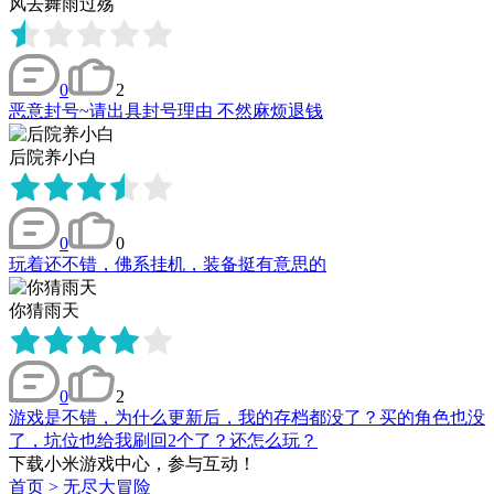
风去舞雨过殇
0
2
恶意封号~请出具封号理由 不然麻烦退钱
后院养小白
0
0
玩着还不错，佛系挂机，装备挺有意思的
你猜雨天
0
2
游戏是不错，为什么更新后，我的存档都没了？买的角色也没
了，坑位也给我刷回2个了？还怎么玩？
下载小米游戏中心，参与互动！
首页
>
无尽大冒险