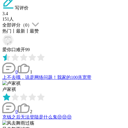
写评价
3.4
151
人
全部评分（
0
）
热门
丨
最新
丨
最赞
爱你口难开99
0
1
上不去哦，说是网络问题！我家的100兆宽带
卢家祺
0
2
充钱之后无法登陆是什么鬼😒😒😒