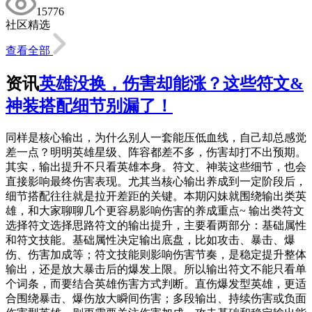
15776
社区精选
查看全部
资讯
英雄没换，伤害却能涨？这些符文&
神装搭配细节别漏了！
同样是核心输出，为什么别人一套能压低血线，自己却总感觉
差一点？明明英雄星级、阵容都差不多，伤害却打不出预期。
其实，输出提升不只看英雄本身。符文、神装这些细节，也会
直接影响最终伤害表现。尤其当核心输出养成到一定阶段后，
细节搭配往往就是拉开差距的关键。本期闪妹就围绕输出类英
雄，和大家聊聊几个更容易影响伤害的养成重点~ 输出类符文
选择符文选择思路符文的输出提升，主要看两部分：基础属性
和符文技能。基础属性决定输出底盘，比如攻击、暴击、爆
伤、伤害加成等；符文技能则影响伤害节奏，是稳定提升整体
输出，还是放大暴击后的爆发上限。所以输出符文不能只看单
个词条，而要结合英雄伤害方式判断。直伤爆发型英雄，更适
合围绕暴击、爆伤放大瞬间伤害；多段输出、持续伤害或负面