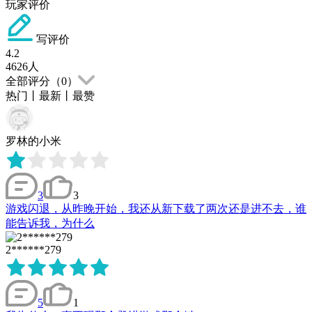
玩家评价
写评价
4.2
4626
人
全部评分（
0
）
热门
丨
最新
丨
最赞
罗林的小米
3
3
游戏闪退，从昨晚开始，我还从新下载了两次还是进不去，谁
能告诉我，为什么
2******279
5
1