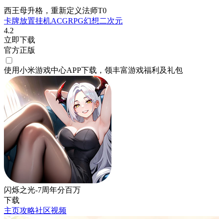
西王母升格，重新定义法师T0
卡牌
放置挂机
ACG
RPG
幻想
二次元
4.2
立即下载
官方正版
使用小米游戏中心APP
下载
，领丰富游戏
福利
及
礼包
闪烁之光-7周年分百万
下载
主页
攻略
社区
视频