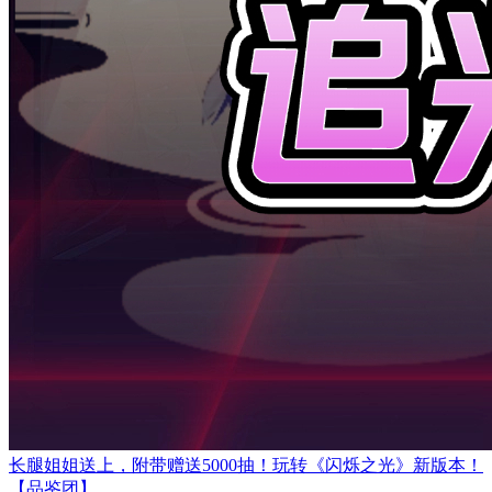
长腿姐姐送上，附带赠送5000抽！玩转《闪烁之光》新版本！
【品鉴团】