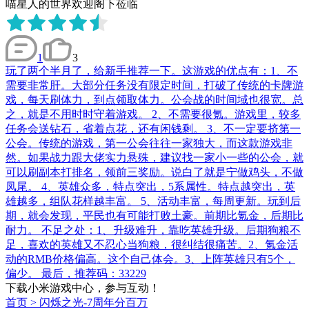
喵星人的世界欢迎阁下莅临
1
3
玩了两个半月了，给新手推荐一下。这游戏的优点有：1、不
需要非常肝。大部分任务没有限定时间，打破了传统的卡牌游
戏，每天刷体力，到点领取体力。公会战的时间域也很宽。总
之，就是不用时时守着游戏。 2、不需要很氪。游戏里，较多
任务会送钻石，省着点花，还有闲钱剩。 3、不一定要挤第一
公会。传统的游戏，第一公会往往一家独大，而这款游戏非
然。如果战力跟大佬实力悬殊，建议找一家小一些的公会，就
可以刷副本打排名，领前三奖励。说白了就是宁做鸡头，不做
凤尾。 4、英雄众多，特点突出，5系属性。特点越突出，英
雄越多，组队花样越丰富。 5、活动丰富，每周更新。玩到后
期，就会发现，平民也有可能打败土豪。前期比氪金，后期比
耐力。 不足之处：1、升级难升，靠吃英雄升级。后期狗粮不
足，喜欢的英雄又不忍心当狗粮，很纠结很痛苦。2、氪金活
动的RMB价格偏高。这个自己体会。3、上阵英雄只有5个，
偏少。 最后，推荐码：33229
下载小米游戏中心，参与互动！
首页
>
闪烁之光-7周年分百万