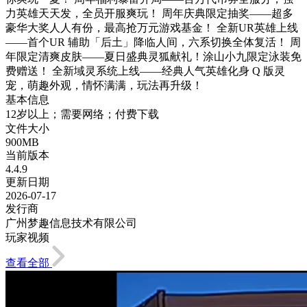
力英雄天天发，全员开服爽玩！ 周年庆典限定抽奖——超多
豪华大奖人人有份，最高抢万元游戏基金！ 全新UR英雄上线
——首个UR 辅助「后土」降临人间，六系切换全体复活！ 周
年限定清爽皮肤——夏日盛典灵狐献礼！涂山小九限定泳装免
费赠送！ 全新域灵系统上线——经典人气英雄化身 Q 版灵
宠，萌趣外观，情怀满满，玩法再升级！
基本信息
12岁以上；需要网络；付费下载
文件大小
900MB
当前版本
4.4.9
更新日期
2026-07-17
发行商
广州梦趣信息技术有限公司
玩家视频
查看全部