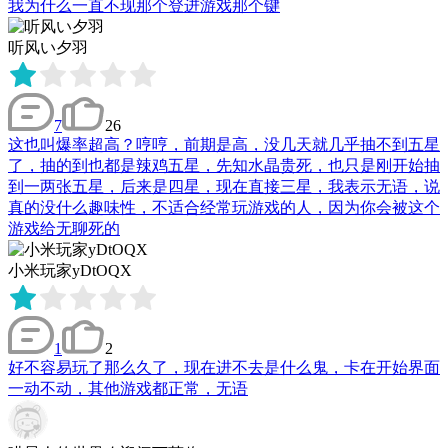
我为什么一直不现那个登进游戏那个键
听风い夕羽
7
26
这也叫爆率超高？哼哼，前期是高，没几天就几乎抽不到五星
了，抽的到也都是辣鸡五星，先知水晶贵死，也只是刚开始抽
到一两张五星，后来是四星，现在直接三星，我表示无语，说
真的没什么趣味性，不适合经常玩游戏的人，因为你会被这个
游戏给无聊死的
小米玩家yDtOQX
1
2
好不容易玩了那么久了，现在进不去是什么鬼，卡在开始界面
一动不动，其他游戏都正常，无语