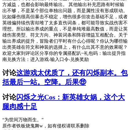
方减益，也都会影响最终输出。 其他输出补充思路有时候输
出不够，不是某个部位单独出问题，而是属性没有形成联动。
比如爆伤很高但暴击不稳定，增伤很多但攻击基础不足，或者
英雄偏持续伤害却堆了太多直伤词条，都可能导致实战伤害不
理想。所以输出养成的重点，不是单纯堆最高数值，而是让英
雄伤害类型、符文方向、神装词条和阵容增益互相配合。关于
输出养成的提升，冒险者们平时有什么心得呢？你认为哪些输
出类英雄在符文和神装的选择上，有什么出其不意的效果呢？
欢迎大家到评论区分享你的专属搭配叭~礼包码：输出提升指
南兑换方法：进入游戏-输入口令-兑换奖励
讨论
这游戏太优质了，还有闪烁副本。包
括最后一站。空降。后果🤑
讨论
闪烁之光Cos：新英雄女娲，这个大
腿肉感十足
“为世间万物而生。”
原作者铁板烧鬼舞w，如有侵权请联系删除