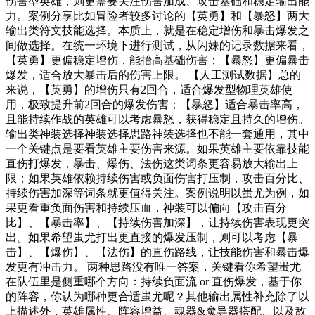
伤害型英雄，则更需要关注伤害加成、攻击基础和稳定输出能
力。案例分享比如冒险者较多讨论的【英勇】和【暴怒】两大
输出类符文技能选择。本质上，就是在稳定增伤和暴击爆发之
间做选择。在统一环境下进行测试，从闪妹的记录数据来看，
【英勇】更偏稳定增伤，能抬高基础伤害；【暴怒】更偏暴击
爆发，适合放大暴击后的伤害上限。 【人工测试数据】总的
来说，【英勇】的增伤只有2回合，适合爆发型物理英雄使
用，极致提升前2回合的爆发伤害；【暴怒】适合暴击率高，
且能持续作战的英雄可以考虑暴怒，获得稳定且持久的增伤。
输出类神装选择神装选择思路神装选择也不能一套通用，其中
一个关键点是要看英雄主要伤害来源。如果英雄主要依靠技能
直伤打爆发，暴击、爆伤、法伤这类词条更容易放大输出上
限；如果英雄依赖持续伤害或负面伤害打压制，攻击百分比、
持续伤害加深等词条就更值得关注。案例说明以蚩尤为例，如
果更看重负面伤害和持续压血，神装可以偏向【攻击百分
比】、【暴击率】、【持续伤害加深】，让持续伤害表现更突
出。如果希望蚩尤打出更直接的爆发压制，则可以考虑【暴
击】、【爆伤】、【法伤】的直伤路线，让技能伤害和暴击爆
发更有冲击力。 两种思路没有唯一答案，关键看你希望蚩尤
在队伍里是侧重哪个方向：持续负面流 or 直伤爆发，基于你
的阵容，你认为哪种更合适蚩尤呢？其他输出属性补充除了以
上描述外，英雄属性、阵容增益、魂器&魔导器搭配、以及敌