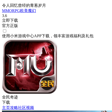
令人回忆曾经的青葱岁月
MMORPG
欧美
魔幻
3.6
立即下载
官方正版
使用小米游戏中心APP
下载
，领丰富游戏
福利
及
礼包
全民奇迹
下载
主页
攻略
社区
视频