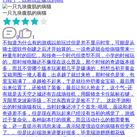
15转了，以前玩正版玩到4转
一只九块腹肌的病猫
0
1
不知道为什么有的游戏以前玩过但是并不显示时常，可能是从
骑士团软件创建之后才开始算的... 一说奇迹就会给病猫带来一
种童年时的回忆，和传奇一个时代但类型不同，小学的时候玩
的，那时候电脑还不像现在这么普及，那个时候的奇迹版本很
多，而且不管哪个版本玩家都几乎是爆满的，想想当初开黄金
宝箱周围一堆人看着，出卓越了就过来抢，那时候也是笨，包
里宝箱满了，卓越捡不起来，于是就往外扔黄金宝箱，最后腾
出来位置了，还捡错了装备，最后让别人抢走了，这个气~还
有就是去天空之城还有古战场挂机，用眼镜盒卡住鼠标右键，
无限黑龙波刷等级，不过东西肯定是捡不了了。 这款手游刚
出的时候病猫有玩，当时好像还冲了个首充~吼吼，虽说和老
奇迹差不多，但是现在再玩起来已经没有当初的感觉了，游戏
过于复杂化，各种副本打的很累，而且活动什么的都需要氪
金，还一直提示有消息未读....表示轻度强迫症的病猫有些受不
了。。但是比起端游来讲要好很多，毕竟端游翅膀都花钱