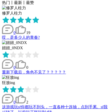
热门
丨
最新
丨
最赞
修罗人柱力
0
19
哎，是多少人的青春?
妞妞_0NDX
0
0
重新下载后，角色不见了？？？？？
狂放ing
0
2
这游戏玩sf你都玩不到头，一直各种十连抽，点到手累。sf我