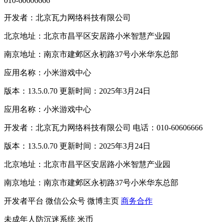
010-60606666
开发者：北京瓦力网络科技有限公司
北京地址：北京市昌平区安居路小米智慧产业园
南京地址：南京市建邺区永初路37号小米华东总部
应用名称：小米游戏中心
版本：13.5.0.70 更新时间：2025年3月24日
应用名称：小米游戏中心
开发者：北京瓦力网络科技有限公司 电话：010-60606666
版本：13.5.0.70 更新时间：2025年3月24日
北京地址：北京市昌平区安居路小米智慧产业园
南京地址：南京市建邺区永初路37号小米华东总部
开发者平台
微信公众号
微博主页
商务合作
未成年人防沉迷系统
米币