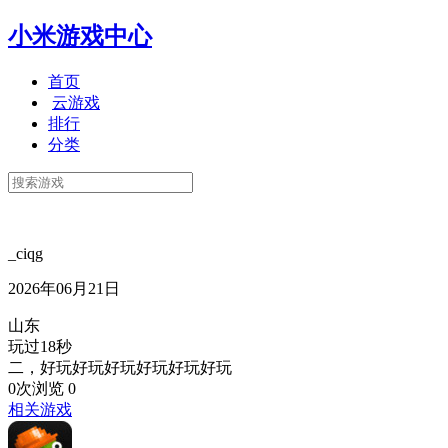
小米游戏中心
首页
云游戏
排行
分类
_ciqg
2026年06月21日
山东
玩过18秒
二，好玩好玩好玩好玩好玩好玩
0次浏览
0
相关游戏