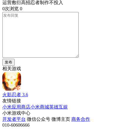
运营敷衍高招忍者制作不投入
0次浏览
0
发布
相关游戏
火影忍者
3.6
友情链接
小米应用商店
小米商城
英雄互娱
小米游戏中心
开发者平台
微信公众号
微博主页
商务合作
010-60606666