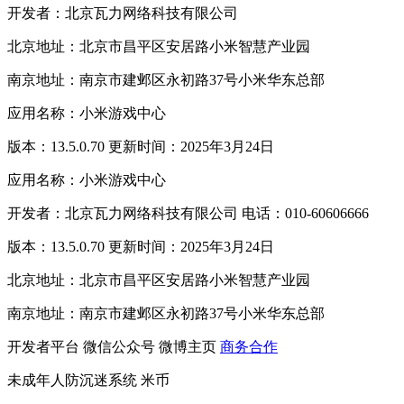
开发者：北京瓦力网络科技有限公司
北京地址：北京市昌平区安居路小米智慧产业园
南京地址：南京市建邺区永初路37号小米华东总部
应用名称：小米游戏中心
版本：13.5.0.70 更新时间：2025年3月24日
应用名称：小米游戏中心
开发者：北京瓦力网络科技有限公司 电话：010-60606666
版本：13.5.0.70 更新时间：2025年3月24日
北京地址：北京市昌平区安居路小米智慧产业园
南京地址：南京市建邺区永初路37号小米华东总部
开发者平台
微信公众号
微博主页
商务合作
未成年人防沉迷系统
米币