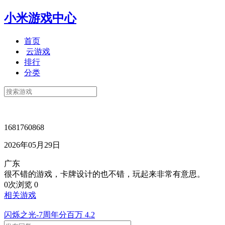
小米游戏中心
首页
云游戏
排行
分类
1681760868
2026年05月29日
广东
很不错的游戏，卡牌设计的也不错，玩起来非常有意思。
0次浏览
0
相关游戏
闪烁之光-7周年分百万
4.2