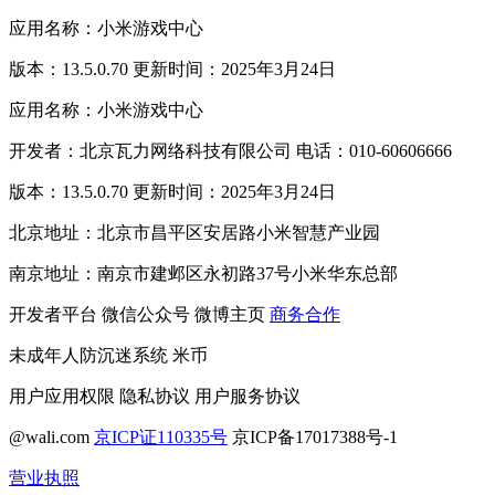
应用名称：小米游戏中心
版本：13.5.0.70 更新时间：2025年3月24日
应用名称：小米游戏中心
开发者：北京瓦力网络科技有限公司 电话：010-60606666
版本：13.5.0.70 更新时间：2025年3月24日
北京地址：北京市昌平区安居路小米智慧产业园
南京地址：南京市建邺区永初路37号小米华东总部
开发者平台
微信公众号
微博主页
商务合作
未成年人防沉迷系统
米币
用户应用权限
隐私协议
用户服务协议
@wali.com
京ICP证110335号
京ICP备17017388号-1
营业执照